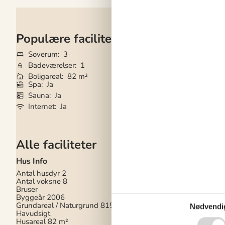
Populære faciliteter
Soverum
3
Grundareal
815 
Badeværelser
1
Husdyr
2
Boligareal
82 m²
Tilbyder miniferie
Spa
Ja
Parabol/kabel TV
Sauna
Ja
Brændeovn
Ja
Internet
Ja
Udsigt til vand
J
Alle faciliteter
Hus Info
Hårde hvidevarer
Antal husdyr
2
Elkedel
Antal voksne
8
Emhætte
Bruser
Fryser
50
Byggeår
2006
Kaffemaskine
Grundareal / Naturgrund
815 m²
Komfur
Nødvendi
Havudsigt
Køleskab med frys
Husareal
82 m²
Mikroovn