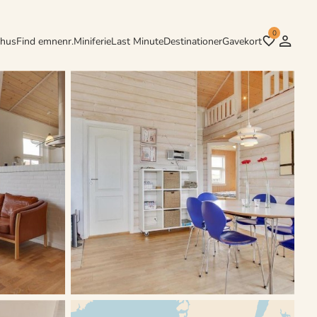
0
rhus
Find emnenr.
Miniferie
Last Minute
Destinationer
Gavekort