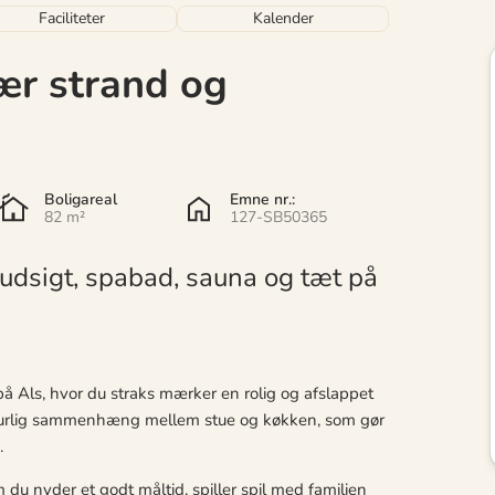
Faciliteter
Kalender
r strand og
Boligareal
Emne nr.:
82 m²
127-SB50365
dsigt, spabad, sauna og tæt på
Als, hvor du straks mærker en rolig og afslappet
aturlig sammenhæng mellem stue og køkken, som gør
.
 du nyder et godt måltid, spiller spil med familien