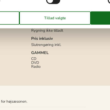
2 x Flise-/klinkegulv
4 x Træ-/parketgulv
Gulvvarme
Regler
Husdyr: Kun hunde tilladt
00 Mbit
Opladning af elbil ikke tilladt
Rygning ikke tilladt
Pris inklusiv
Slutrengøring inkl.
GAMMEL
CD
DVD
Radio
n for højsæsonen.