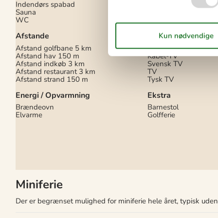
Indendørs spabad
Opvaskemaskine
Sauna
Vaskemaskine
WC
Multimedier
Afstande
Dansk tv
+TV2
Afstand golfbane
5 km
Gratis Wi-Fi - Over 1
Afstand hav
150 m
Kabel-TV
Afstand indkøb
3 km
Svensk TV
Afstand restaurant
3 km
TV
Afstand strand
150 m
Tysk TV
Energi / Opvarmning
Ekstra
Brændeovn
Barnestol
Elvarme
Golfferie
Miniferie
Der er begrænset mulighed for miniferie hele året, typisk ude