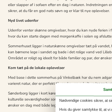
eller slapper af i sofaen efter en dag i naturen. Indretningen
sikrer, at du får en god nats søvn og er klar til nye oplevelser.
Nyd livet udenfor
Udenfor venter skønne omgivelser, hvor du kan nyde ferien i f
hvor du kan starte dagen med morgenkaffe i solen og afslutte
Sommerhuset ligger i naturskønne omgivelser tæt på vandet, hv
kan børnene lege i sandet og bade i det rolige vand ved Lille
Området er roligt og ideelt for både familier og par, der ønske
Kom tæt på de lokale oplevelser
Med base i dette sommerhus på Vinkelbæk har du nem adgang
varieret natur, der er perfekt til vandre- og cykelture langs
Samt
Sønderborg ligger i kort køreafstand og tilbyder hyggelig by
kulturelle seværdigheder som Sønderborg Slot. Universe Scienc
Nødvendige cookies sikrer, at si
ønsker en dag med både leg og læring.
Hvis du giver samtykke til, at vi