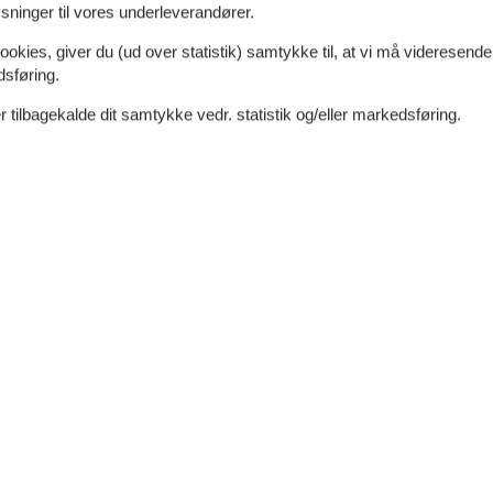
e og en spændende historie. Med sommerhuset på
ninger til vores underleverandører.
ro, natur og oplevelser går op i en højere enhed.
ookies, giver du (ud over statistik) samtykke til, at vi må videresende
dsføring.
 tilbagekalde dit samtykke vedr. statistik og/eller markedsføring.