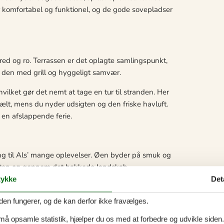
 er komfortabel og funktionel, og de gode sovepladser
red og ro. Terrassen er det oplagte samlingspunkt,
 den med grill og hyggeligt samvær.
ilket gør det nemt at tage en tur til stranden. Her
bælt, mens du nyder udsigten og den friske havluft.
r en afslappende ferie.
 til Als’ mange oplevelser. Øen byder på smuk og
 kysten og gennem det bakkede landskab.
ykke
Det
 stemning med caféer, restauranter og shopping samt
e Park er et oplagt valg for børnefamilier, der
den fungerer, og de kan derfor ikke fravælges.
 må opsamle statistik, hjælper du os med at forbedre og udvikle siden. I