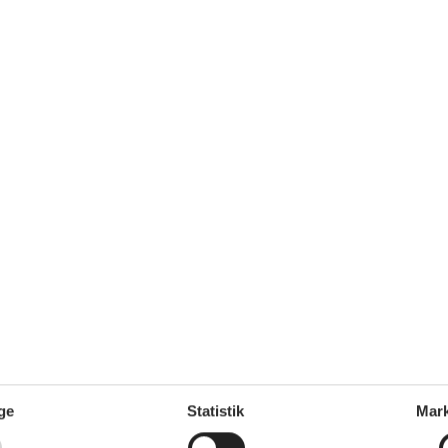
m²
Afstand vand
150 m
Afstand indkøb
3 km
Ja
Ja
Vaskemaskine
Ja
Opvaskemaskine
Ja
a
Ikkeryger
Ja
Udenfor
Grill
Trækulgrill
Havemøbler
Parkering på grunden
Terrasse
ge
Statistik
Mark
Diverse