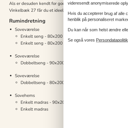
Als er desuden kendt for gode fiskemuligheder, fine strand
videresendt anonymiserede oplys
Vinkelbæk 27 får du et ideelt udgangspunkt for en ferie, hvor 
Hvis du accepterer brug af alle c
henblik på personaliseret marke
Rumindretning
Soveværelse
Du kan når som helst ændre eller
Enkelt seng - 80x200
Se også vores
Persondatapolitik
Enkelt seng - 80x200
Soveværelse
Dobbeltseng - 90x200x2
Soveværelse
Dobbeltseng - 80x200x2
Sovehems
Enkelt madras - 90x200
Enkelt madras