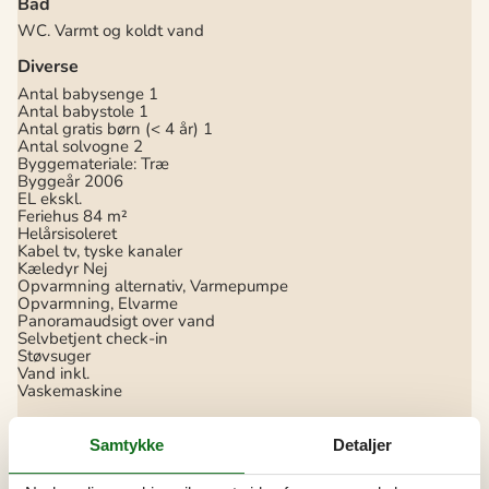
Bad
WC. Varmt og koldt vand
Diverse
Antal babysenge
1
Antal babystole
1
Antal gratis børn (< 4 år)
1
Antal solvogne
2
Byggemateriale: Træ
Byggeår
2006
EL ekskl.
Feriehus
84 m²
Helårsisoleret
Kabel tv, tyske kanaler
Kæledyr Nej
Opvarmning alternativ, Varmepumpe
Opvarmning, Elvarme
Panoramaudsigt over vand
Selvbetjent check-in
Støvsuger
Vand inkl.
Vaskemaskine
El artikler
Samtykke
Detaljer
1 DVD
1 TV
DK-DR1/TV2