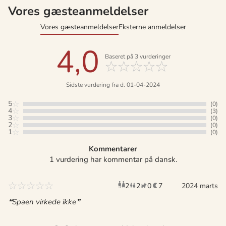
Vores gæsteanmeldelser
Vores gæsteanmeldelser
Eksterne anmeldelser
4,0
Baseret på
3
vurderinger
Sidste vurdering fra d. 01-04-2024
5
(0)
4
(3)
3
(0)
2
(0)
1
(0)
Kommentarer
1 vurdering har kommentar på dansk.
2
2
0
7
voksne
børn
2024 marts
husdyr
overnat
Spaen virkede ikke