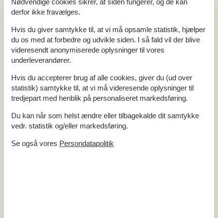
Nødvendige cookies sikrer, at siden fungerer, og de kan
Internet (trådløst)
derfor ikke fravælges.
Xbox
Hvis du giver samtykke til, at vi må opsamle statistik, hjælper
I nærheden
du os med at forbedre og udvikle siden. I så fald vil der blive
Afs. til nærmeste vand/badning
200 m
videresendt anonymiserede oplysninger til vores
Afstand til fiskemulighed
500 m
Afstand til indkøb
3,3 km
underleverandører.
Golfbane
3 km
Nærmeste by
4 km
Hvis du accepterer brug af alle cookies, giver du (ud over
Nærmeste restaurant
4,7 km
statistik) samtykke til, at vi må videresende oplysninger til
Indendørs
tredjepart med henblik på personaliseret markedsføring.
Aircondition
Du kan når som helst ændre eller tilbagekalde dit samtykke
Brændeovn
Gulvvarme på badeværelset
vedr. statistik og/eller markedsføring.
Indendørs aktiv.
Se også vores
Persondatapolitik
Indendørs spil
Koncepter
Energispare hus
Lystfiskerhus
Røgfrit hus
Tæt på havet