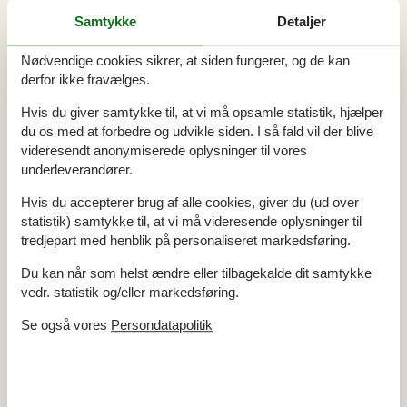
Restaurant
850 m
Samtykke
Detaljer
Strand
700 m
Ved
5 km
Nødvendige cookies sikrer, at siden fungerer, og de kan
Aktiviteter
derfor ikke fravælges.
Siddeafdeling
Hvis du giver samtykke til, at vi må opsamle statistik, hjælper
Bad
du os med at forbedre og udvikle siden. I så fald vil der blive
Badekar
videresendt anonymiserede oplysninger til vores
Badeværelse
2
underleverandører.
Bruser
2
Håndvask
2
WC
2
Hvis du accepterer brug af alle cookies, giver du (ud over
statistik) samtykke til, at vi må videresende oplysninger til
Diverse
tredjepart med henblik på personaliseret markedsføring.
Antal badeværelser
2
Antal soveværelser
5
Du kan når som helst ændre eller tilbagekalde dit samtykke
Badeland
vedr. statistik og/eller markedsføring.
Boligareal
193 m²
Byggeår
1995
Energihus
Se også vores
Persondatapolitik
Husdyr tilladt
Høj stol
Højhastighedsinternet
Ikke ryger
Internet