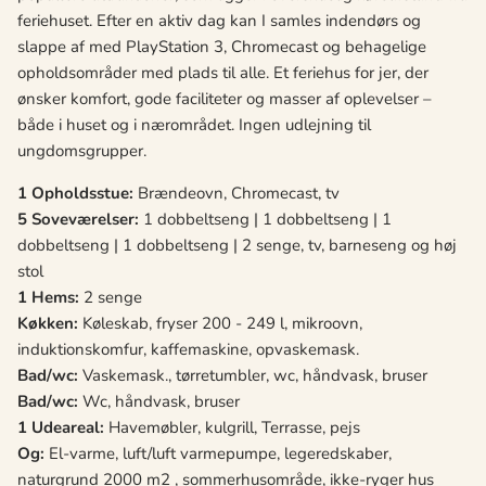
feriehuset. Efter en aktiv dag kan I samles indendørs og
slappe af med PlayStation 3, Chromecast og behagelige
opholdsområder med plads til alle. Et feriehus for jer, der
ønsker komfort, gode faciliteter og masser af oplevelser –
både i huset og i nærområdet. Ingen udlejning til
ungdomsgrupper.
1 Opholdsstue:
Brændeovn, Chromecast, tv
5 Soveværelser:
1 dobbeltseng | 1 dobbeltseng | 1
dobbeltseng | 1 dobbeltseng | 2 senge, tv, barneseng og høj
stol
1 Hems:
2 senge
Køkken:
Køleskab, fryser 200 - 249 l, mikroovn,
induktionskomfur, kaffemaskine, opvaskemask.
Bad/wc:
Vaskemask., tørretumbler, wc, håndvask, bruser
Bad/wc:
Wc, håndvask, bruser
1 Udeareal:
Havemøbler, kulgrill, Terrasse, pejs
Og:
El-varme, luft/luft varmepumpe, legeredskaber,
naturgrund 2000 m2 , sommerhusområde, ikke-ryger hus