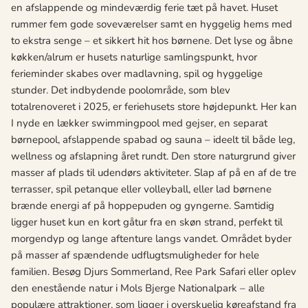
en afslappende og mindeværdig ferie tæt på havet. Huset
rummer fem gode soveværelser samt en hyggelig hems med
to ekstra senge – et sikkert hit hos børnene. Det lyse og åbne
køkken/alrum er husets naturlige samlingspunkt, hvor
ferieminder skabes over madlavning, spil og hyggelige
stunder. Det indbydende poolområde, som blev
totalrenoveret i 2025, er feriehusets store højdepunkt. Her kan
I nyde en lækker swimmingpool med gejser, en separat
børnepool, afslappende spabad og sauna – ideelt til både leg,
wellness og afslapning året rundt. Den store naturgrund giver
masser af plads til udendørs aktiviteter. Slap af på en af de tre
terrasser, spil petanque eller volleyball, eller lad børnene
brænde energi af på hoppepuden og gyngerne. Samtidig
ligger huset kun en kort gåtur fra en skøn strand, perfekt til
morgendyp og lange aftenture langs vandet. Området byder
på masser af spændende udflugtsmuligheder for hele
familien. Besøg Djurs Sommerland, Ree Park Safari eller oplev
den enestående natur i Mols Bjerge Nationalpark – alle
populære attraktioner, som ligger i overskuelig køreafstand fra