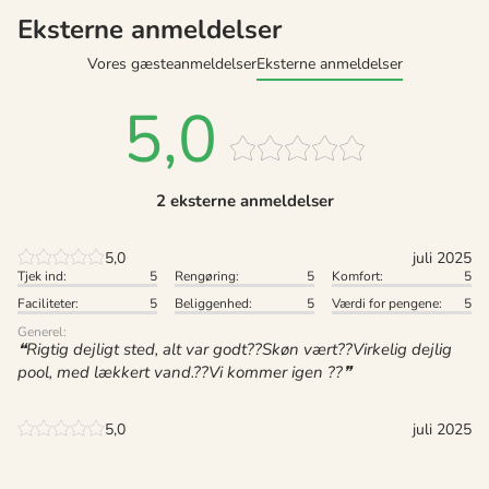
Eksterne anmeldelser
Vores gæsteanmeldelser
Eksterne anmeldelser
5,0
2 eksterne anmeldelser
5,0
juli 2025
Tjek ind:
5
Rengøring:
5
Komfort:
5
Faciliteter:
5
Beliggenhed:
5
Værdi for pengene:
5
Generel:
Rigtig dejligt sted, alt var godt??Skøn vært??Virkelig dejlig
pool, med lækkert vand.??Vi kommer igen ??
5,0
juli 2025