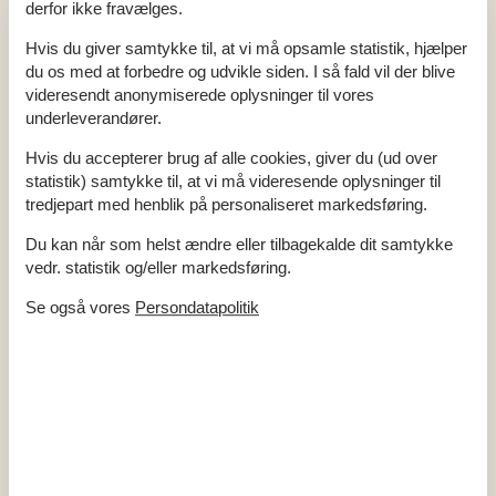
Fælles tørretumbler
derfor ikke fravælges.
Fælles vaskemaskine
Helårshus
Hvis du giver samtykke til, at vi må opsamle statistik, hjælper
Helårsisoleret
du os med at forbedre og udvikle siden. I så fald vil der blive
Kæledyr Ja
1
videresendt anonymiserede oplysninger til vores
Opvarmning alternativ, Varmepumpe
Opvarmning, Elvarme
underleverandører.
Renoveret
2005
Støvsuger
Hvis du accepterer brug af alle cookies, giver du (ud over
Vand inkl.
statistik) samtykke til, at vi må videresende oplysninger til
El artikler
tredjepart med henblik på personaliseret markedsføring.
1 TV
Du kan når som helst ændre eller tilbagekalde dit samtykke
DK-DR1/TV2
Fladskærms-TV
vedr. statistik og/eller markedsføring.
Internet (trådløst)
Radio
Se også vores
Persondatapolitik
I nærheden
Afs. til nærmeste vand/badning
1,3 km
Afstand til fiskemulighed
2 km
Afstand til indkøb
1,3 km
Nærmeste by
6 km
Nærmeste restaurant
1,4 km
Koncepter