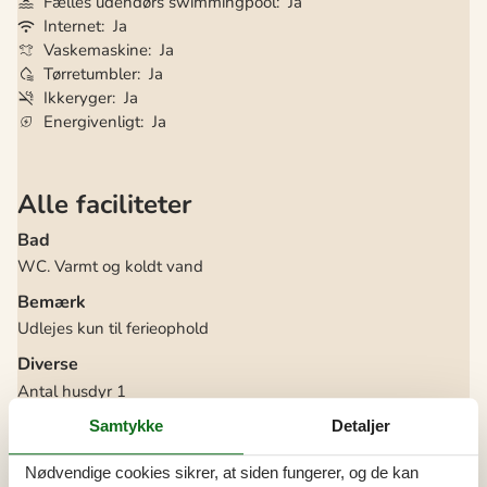
Fælles udendørs swimmingpool
Ja
Internet
Ja
Vaskemaskine
Ja
Tørretumbler
Ja
Ikkeryger
Ja
Energivenligt
Ja
Alle faciliteter
Bad
WC. Varmt og koldt vand
Bemærk
Udlejes kun til ferieophold
Diverse
Antal husdyr
1
Antal solvogne
2
Byggemateriale: Sten
Samtykke
Detaljer
Byggeår
1988
EL ekskl.
Nødvendige cookies sikrer, at siden fungerer, og de kan
Ferielejlighed
47 m²