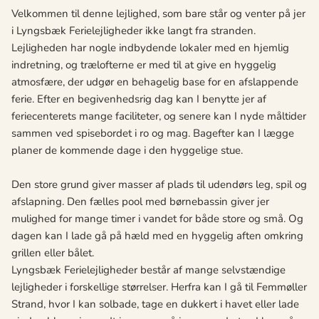
Velkommen til denne lejlighed, som bare står og venter på jer
i Lyngsbæk Ferielejligheder ikke langt fra stranden.
Lejligheden har nogle indbydende lokaler med en hjemlig
indretning, og trælofterne er med til at give en hyggelig
atmosfære, der udgør en behagelig base for en afslappende
ferie. Efter en begivenhedsrig dag kan I benytte jer af
feriecenterets mange faciliteter, og senere kan I nyde måltider
sammen ved spisebordet i ro og mag. Bagefter kan I lægge
planer de kommende dage i den hyggelige stue.
Den store grund giver masser af plads til udendørs leg, spil og
afslapning. Den fælles pool med børnebassin giver jer
mulighed for mange timer i vandet for både store og små. Og
dagen kan I lade gå på hæld med en hyggelig aften omkring
grillen eller bålet.
Lyngsbæk Ferielejligheder består af mange selvstændige
lejligheder i forskellige størrelser. Herfra kan I gå til Femmøller
Strand, hvor I kan solbade, tage en dukkert i havet eller lade