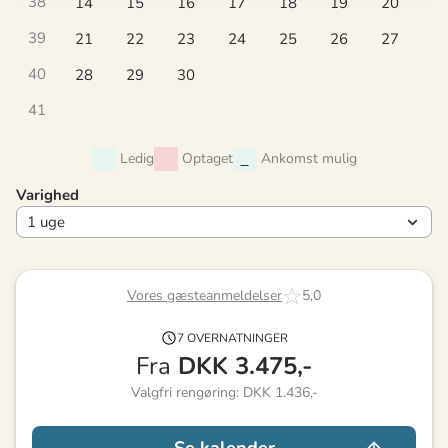
38
14
15
16
17
18
19
20
39
21
22
23
24
25
26
27
40
28
29
30
41
Ledig
Optaget
Ankomst mulig
Varighed
Vores gæsteanmeldelser
5,0
7 OVERNATNINGER
Fra
DKK
3.475,-
Valgfri rengøring: DKK 1.436,-
Se kalender