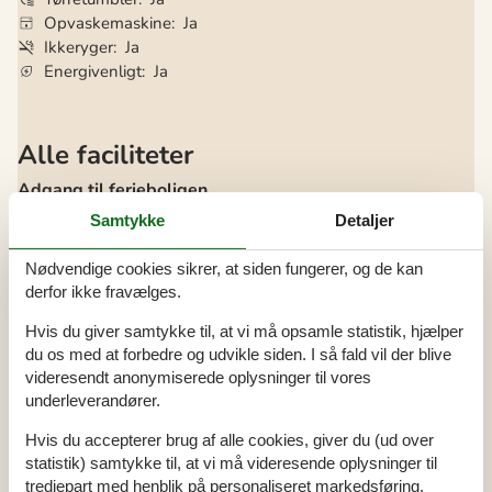
Opvaskemaskine
Ja
Ikkeryger
Ja
Energivenligt
Ja
Alle faciliteter
Adgang til ferieboligen
Nøgleboks med kode
Samtykke
Detaljer
Bemærk
Nødvendige cookies sikrer, at siden fungerer, og de kan
Ingen ungdomsgrupper efter anmodning
derfor ikke fravælges.
Rygning er forbudt
Hvis du giver samtykke til, at vi må opsamle statistik, hjælper
Indretning
du os med at forbedre og udvikle siden. I så fald vil der blive
Antal børn (0-3 år)
1
videresendt anonymiserede oplysninger til vores
Antal voksne inkl. 4-11 år
8
Bebygget areal
80 m²
underleverandører.
Brændeovn
1
Byggeår
1997
Hvis du accepterer brug af alle cookies, giver du (ud over
Feriebolig
statistik) samtykke til, at vi må videresende oplysninger til
Frysekapacitet (antal liter)
100
Husdyr
2
tredjepart med henblik på personaliseret markedsføring.