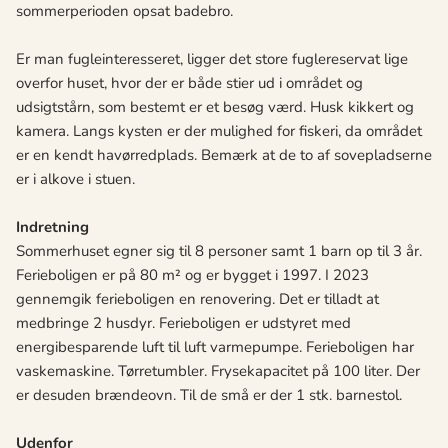
sommerperioden opsat badebro.
Er man fugleinteresseret, ligger det store fuglereservat lige
overfor huset, hvor der er både stier ud i området og
udsigtstårn, som bestemt er et besøg værd. Husk kikkert og
kamera. Langs kysten er der mulighed for fiskeri, da området
er en kendt havørredplads. Bemærk at de to af sovepladserne
er i alkove i stuen.
Indretning
Sommerhuset egner sig til 8 personer samt 1 barn op til 3 år.
Ferieboligen er på 80 m² og er bygget i 1997. I 2023
gennemgik ferieboligen en renovering. Det er tilladt at
medbringe 2 husdyr. Ferieboligen er udstyret med
energibesparende luft til luft varmepumpe. Ferieboligen har
vaskemaskine. Tørretumbler. Frysekapacitet på 100 liter. Der
er desuden brændeovn. Til de små er der 1 stk. barnestol.
Udenfor