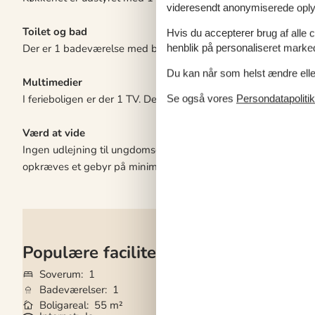
videresendt anonymiserede oplys
Toilet og bad
Hvis du accepterer brug af alle c
Der er 1 badeværelse med bruseniche og 1 toilet.
henblik på personaliseret marke
Du kan når som helst ændre eller
Multimedier
I ferieboligen er der 1 TV. Der er 1-3 danske kanaler. Mindst 4 
Se også vores
Persondatapolitik
Værd at vide
Ingen udlejning til ungdomsgrupper, hvor alle er 15-25 år. Ryg
opkræves et gebyr på minimum DKK 3.000,-.
Populære faciliteter
Soverum
1
Grundareal
695 
Badeværelser
1
Husdyr
2
Boligareal
55 m²
Tilbyder miniferie