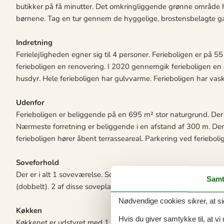
butikker på få minutter. Det omkringliggende grønne område ha
børnene. Tag en tur gennem de hyggelige, brostensbelagte ga
Indretning
Ferielejligheden egner sig til 4 personer. Ferieboligen er på
ferieboligen en renovering. I 2020 gennemgik ferieboligen en d
husdyr. Hele ferieboligen har gulvvarme. Ferieboligen har vask
Udenfor
Ferieboligen er beliggende på en 695 m² stor naturgrund. Der e
Nærmeste forretning er beliggende i en afstand af 300 m. Der 
ferieboligen hører åbent terrasseareal. Parkering ved ferieboli
Soveforhold
Der er i alt 1 soveværelse. Sovepladserne fordeler sig på: 2 s
Samt
(dobbelt). 2 af disse sovepladser befinder sig i stuen.
Nødvendige cookies sikrer, at si
Køkken
Hvis du giver samtykke til, at vi
Køkkenet er udstyret med 1 køleskab. Der er 4 keramiske ko