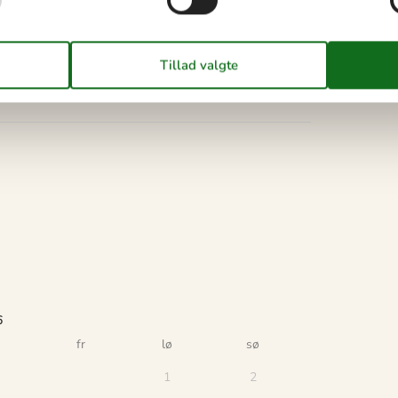
6
fr
lø
sø
1
2