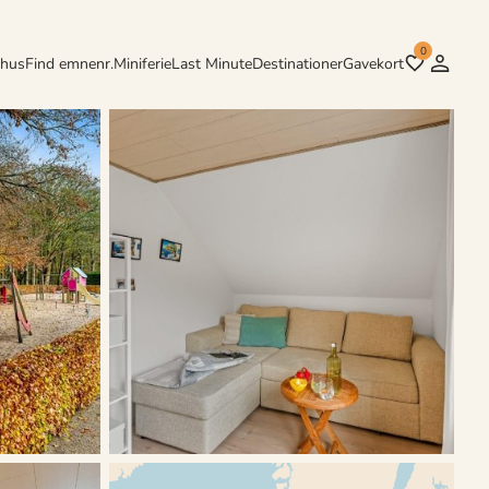
0
rhus
Find emnenr.
Miniferie
Last Minute
Destinationer
Gavekort