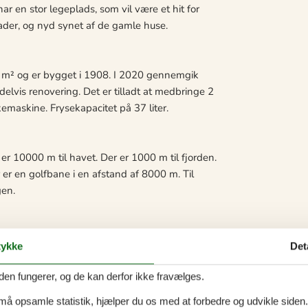
r en stor legeplads, som vil være et hit for
der, og nyd synet af de gamle huse.
 55 m² og er bygget i 1908. I 2020 gennemgik
elvis renovering. Det er tilladt at medbringe 2
emaskine. Frysekapacitet på 37 liter.
r 10000 m til havet. Der er 1000 m til fjorden.
er en golfbane i en afstand af 8000 m. Til
gen.
ovepladser i dobbeltseng. 2 sovepladser i sovesofa
ykke
Det
den fungerer, og de kan derfor ikke fravælges.
 må opsamle statistik, hjælper du os med at forbedre og udvikle siden. I
geplader, varmluftovn samt opvaskemaskine.