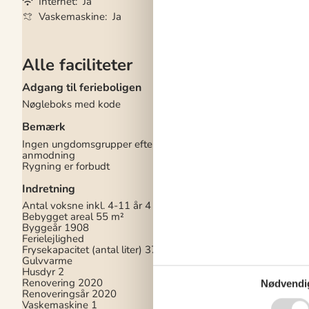
Internet
Ja
Opvaskemaskine
Vaskemaskine
Ja
Ikkeryger
Ja
Alle faciliteter
Adgang til ferieboligen
Køkken
Nøgleboks med kode
Antal keramiske kog
Køleskab
1
Bemærk
Opvaskemaskine
1
Varmluftovn
1
Ingen ungdomsgrupper efter
anmodning
Multimedier
Rygning er forbudt
> 3 tyske kanaler
Indretning
1-3 danske kanaler
Antal tv'er
1
Antal voksne inkl. 4-11 år
4
Trådløst internet
Bebygget areal
55 m²
Byggeår
1908
Soveforhold
Ferielejlighed
Frysekapacitet (antal liter)
37
Antal soveværelser
1
Gulvvarme
Dobbeltseng (antal s
Husdyr
2
2
Renovering
2020
Soveplads ikke i sov
Nødvendi
Renoveringsår
2020
Sovesofa, dobbelt (an
Vaskemaskine
1
sovepladser)
2