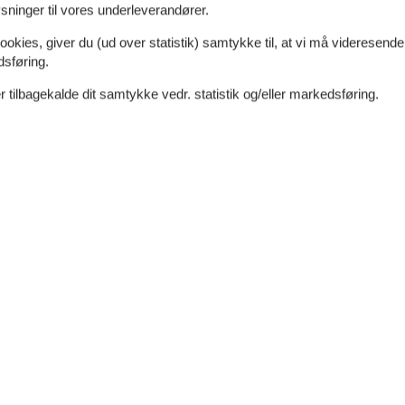
ninger til vores underleverandører.
ookies, giver du (ud over statistik) samtykke til, at vi må videresende
dsføring.
 tilbagekalde dit samtykke vedr. statistik og/eller markedsføring.
tyske kanaler. Der er trådløst internet til rådighed.
ning ikke tilladt. Ved overtrædelse af forbuddet
m²
Afstand vand
1 km
Afstand indkøb
300 m
Ja