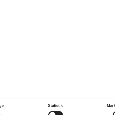
Ja
Toilet og bad
eplader
4
Antal badeværelser
1
Antal toiletter
1
Brusekabine
Udenfor
Butik
300 m
Fjord
1 km
Golfbane
8 km
Hav
10 km
Natursted
Parkeringsplads ved huset
Størrelse af grunden
695 m²
Terrasse
ovepladser)
eværelset
ge
Statistik
Mark
tal