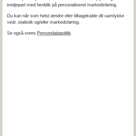
Energihus
tredjepart med henblik på personaliseret markedsføring.
Husdyr tilladt
Højhastighedsinternet
Ikke ryger
Du kan når som helst ændre eller tilbagekalde dit samtykke
Internet
vedr. statistik og/eller markedsføring.
Lader til elbil
Type 2 - IEC 62196-2
Luft/luft varmepumpe
Se også vores
Persondatapolitik
Lukket terrasse
Nationalt tv
Renoveret
2025
Indendørs
Chromecast
Internetadgang
Pejs / brændeovn
TV
Køkken
Induktionskomfur
Kaffemaskine
Køleskab
Køleskab m/frostboks
Opvaskemask.
Udendørs
Havemøbler
Terrasse