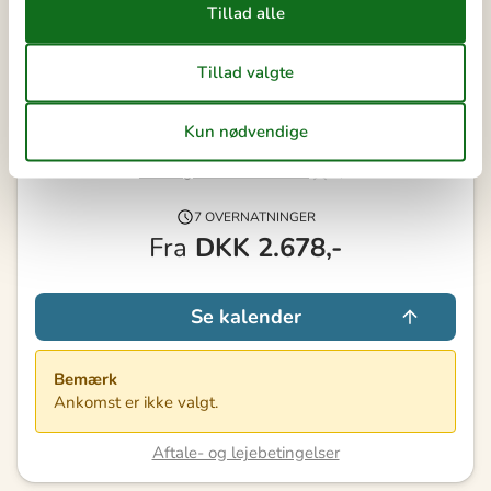
Ledig
Optaget
Ankomst mulig
Varighed
Vores gæsteanmeldelser
3,0
7 OVERNATNINGER
Fra
DKK
2.678,-
Se kalender
Bemærk
Ankomst er ikke valgt.
Aftale- og lejebetingelser