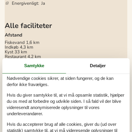
Energivenligt
Ja
Alle faciliteter
Afstand
Fiskevand
1,6 km
Indkøb
4,3 km
Kyst
33 km
Restaurant
4,2 km
Strand
32,7 km
Sø
1,2 km
Samtykke
Detaljer
Bad
Nødvendige cookies sikrer, at siden fungerer, og de kan
Badeværelse
derfor ikke fravælges.
Bruser
Håndvask
Hvis du giver samtykke til, at vi må opsamle statistik, hjælper
WC
du os med at forbedre og udvikle siden. I så fald vil der blive
Diverse
videresendt anonymiserede oplysninger til vores
Antal badeværelser
1
underleverandører.
Antal soveværelser
2
Boligareal
45 m²
Hvis du accepterer brug af alle cookies, giver du (ud over
Byggeår
1966
statistik) samtykke til, at vi må videresende oplysninger til