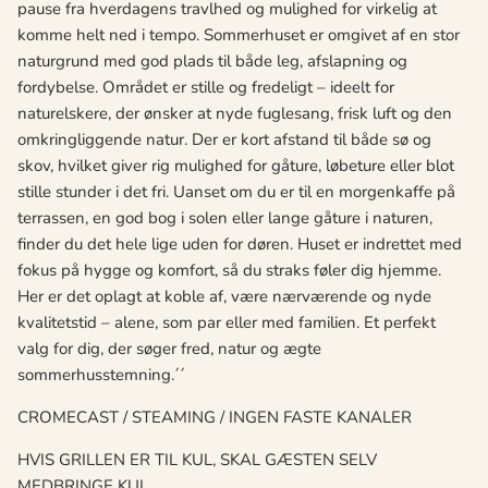
pause fra hverdagens travlhed og mulighed for virkelig at
komme helt ned i tempo. Sommerhuset er omgivet af en stor
naturgrund med god plads til både leg, afslapning og
fordybelse. Området er stille og fredeligt – ideelt for
naturelskere, der ønsker at nyde fuglesang, frisk luft og den
omkringliggende natur. Der er kort afstand til både sø og
skov, hvilket giver rig mulighed for gåture, løbeture eller blot
stille stunder i det fri. Uanset om du er til en morgenkaffe på
terrassen, en god bog i solen eller lange gåture i naturen,
finder du det hele lige uden for døren. Huset er indrettet med
fokus på hygge og komfort, så du straks føler dig hjemme.
Her er det oplagt at koble af, være nærværende og nyde
kvalitetstid – alene, som par eller med familien. Et perfekt
valg for dig, der søger fred, natur og ægte
sommerhusstemning.´´
CROMECAST / STEAMING / INGEN FASTE KANALER
HVIS GRILLEN ER TIL KUL, SKAL GÆSTEN SELV
MEDBRINGE KUL.