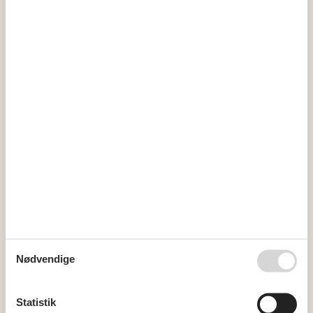
vand
Åben terrasse
Diverse
2 x Flise-/klinkegulv
7 x Træ-/parketgulv
9 x Gulvvarme
Afmærkede vandreruter i nærheden
Åbent køkken
Regler
Husdyr ikke tilladt
Opladning af elbil tilladt / Lader til elbil forefindes (Type 2-
stik, medbring kabel)
Rygning ikke tilladt
Pris inklusiv
Slutrengøring inkl.
Nødvendige
Miniferie
Statistik