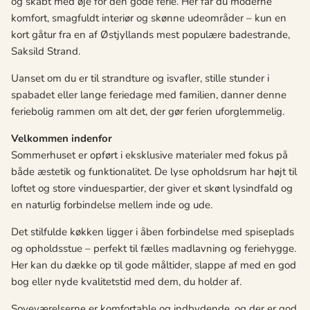
og skabt med øje for den gode ferie. Her får du moderne
komfort, smagfuldt interiør og skønne udeområder – kun en
kort gåtur fra en af Østjyllands mest populære badestrande,
Saksild Strand.
Uanset om du er til strandture og isvafler, stille stunder i
spabadet eller lange feriedage med familien, danner denne
feriebolig rammen om alt det, der gør ferien uforglemmelig.
Velkommen indenfor
Sommerhuset er opført i eksklusive materialer med fokus på
både æstetik og funktionalitet. De lyse opholdsrum har højt til
loftet og store vinduespartier, der giver et skønt lysindfald og
en naturlig forbindelse mellem inde og ude.
Det stilfulde køkken ligger i åben forbindelse med spiseplads
og opholdsstue – perfekt til fælles madlavning og feriehygge.
Her kan du dække op til gode måltider, slappe af med en god
bog eller nyde kvalitetstid med dem, du holder af.
Soveværelserne er komfortable og indbydende, og der er god