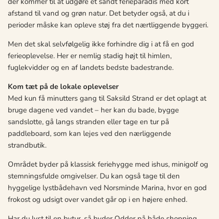
der kommer til at udgøre et sandt ferieparadis med kort
afstand til vand og grøn natur. Det betyder også, at du i
perioder måske kan opleve støj fra det nærtliggende byggeri.
Men det skal selvfølgelig ikke forhindre dig i at få en god
ferieoplevelse. Her er nemlig stadig højt til himlen,
fuglekvidder og en af landets bedste badestrande.
Kom tæt på de lokale oplevelser
Med kun få minutters gang til Saksild Strand er det oplagt at
bruge dagene ved vandet – her kan du bade, bygge
sandslotte, gå langs stranden eller tage en tur på
paddleboard, som kan lejes ved den nærliggende
strandbutik.
Området byder på klassisk feriehygge med ishus, minigolf og
stemningsfulde omgivelser. Du kan også tage til den
hyggelige lystbådehavn ved Norsminde Marina, hvor en god
frokost og udsigt over vandet går op i en højere enhed.
Har du lyst til en bytur, så byder Odder på både shopping,