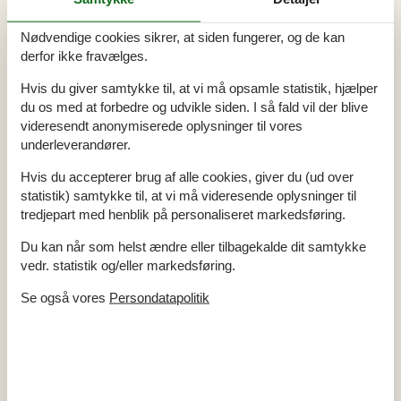
Afstand vand
400 m
Afstand indkøb
1.400 m
Nødvendige cookies sikrer, at siden fungerer, og de kan
Spa
Ja
derfor ikke fravælges.
Internet
Ja
Vaskemaskine
Ja
Hvis du giver samtykke til, at vi må opsamle statistik, hjælper
du os med at forbedre og udvikle siden. I så fald vil der blive
Tørretumbler
Ja
videresendt anonymiserede oplysninger til vores
Opvaskemaskine
Ja
underleverandører.
Ikkeryger
Ja
Ladestander til elbil
Ja
Hvis du accepterer brug af alle cookies, giver du (ud over
Energivenligt
Ja
statistik) samtykke til, at vi må videresende oplysninger til
tredjepart med henblik på personaliseret markedsføring.
Du kan når som helst ændre eller tilbagekalde dit samtykke
Alle faciliteter
vedr. statistik og/eller markedsføring.
Hus Info
Se også vores
Persondatapolitik
2 x WC
3 x Bruser
Antal etager i lejemålet
1
Antal voksne
8
Byggeår
2025
Grundareal / Have
922 m²
Husareal
148 m²