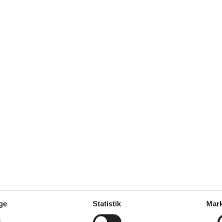
m²
Afstand vand
150 m
dt
Afstand indkøb
1.700 m
Nej
Ikkeryger
Ja
Ja
Udenfor
ge
Statistik
Mark
2 x Terrasse / Åben terrasse