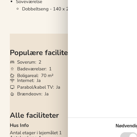
Soveværelse
Dobbeltseng - 140 x 200
Populære faciliteter
Soverum
2
Grundareal
843 
Badeværelser
1
Husdyr
Ikke tilla
Boligareal
70 m²
Tilbyder miniferie
Internet
Ja
Vaskemaskine
Ja
Parabol/kabel TV
Ja
Tørretumbler
Ja
Brændeovn
Ja
Opvaskemaskine
Alle faciliteter
Hus Info
Hårde hvidevarer
Nødvendi
Antal etager i lejemålet
1
Elkedel