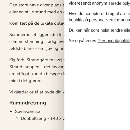
videresendt anonymiserede oplys
Den store have giver plads til både boldspil og afslappende s
eller en stille stund med en god bog, er der god plads til det h
Hvis du accepterer brug af alle c
henblik på personaliseret marke
Kom tæt på de lokale oplevelser
Du kan når som helst ændre eller
Sommerhuset ligger i det klassiske sommerhusområde ved Saks
Se også vores
Persondatapolitik
sommerstemning stadig lever. Her kan du bade ved Østjylland
ældste bane – en sjov og nostalgisk oplevelse for hele familie
Kig forbi Strandgårdens vejbod og fyld kurven med friske, lok
Strandshoppen – det lavvandede og rolige vand ved Saksild er 
en udflugt, kan du besøge den nye folkepark i Odder, der åbne
midt i det grønne.
Vi glæder os til at byde dig velkommen til en ferie fyldt med 
Rumindretning
Soveværelse
Dobbeltseng - 140 x 200