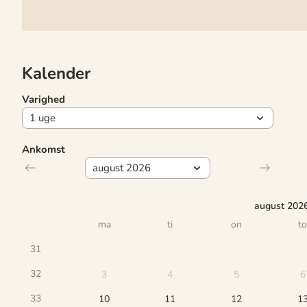
Kalender
Varighed
Ankomst
august 202
ma
ti
on
to
31
32
3
4
5
6
33
10
11
12
1