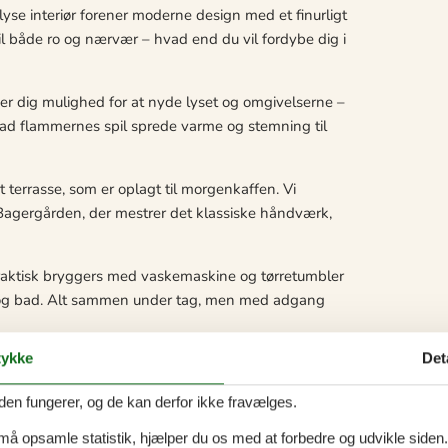
lyse interiør forener moderne design med et finurligt
til både ro og nærvær – hvad end du vil fordybe dig i
er dig mulighed for at nyde lyset og omgivelserne –
d flammernes spil sprede varme og stemning til
terrasse, som er oplagt til morgenkaffen. Vi
a Bagergården, der mestrer det klassiske håndværk,
raktisk bryggers med vaskemaskine og tørretumbler
et og bad. Alt sammen under tag, men med adgang
ykke
Det
lig med orange detaljer – og en skøn solterrasse,
den fungerer, og de kan derfor ikke fravælges.
igt, og feriestemningen får lov til at folde sig ud.
 må opsamle statistik, hjælper du os med at forbedre og udvikle siden. I