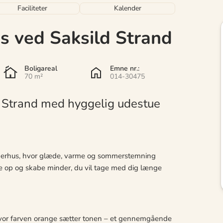
Faciliteter
Kalender
 ved Saksild Strand
Boligareal
Emne nr.:
70 m²
014-30475
Strand med hyggelig udestue
mmerhus, hvor glæde, varme og sommerstemning
rne op og skabe minder, du vil tage med dig længe
vor farven orange sætter tonen – et gennemgående