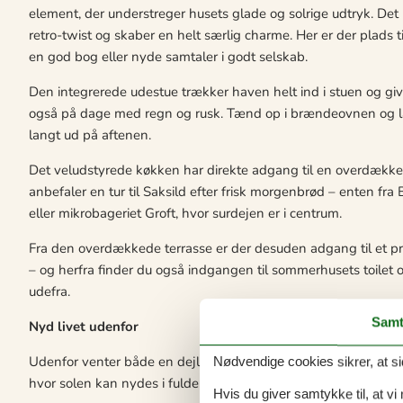
element, der understreger husets glade og solrige udtryk. Det 
retro-twist og skaber en helt særlig charme. Her er der plads 
en god bog eller nyde samtaler i godt selskab.
Den integrerede udestue trækker haven helt ind i stuen og giv
også på dage med regn og rusk. Tænd op i brændeovnen og la
langt ud på aftenen.
Det veludstyrede køkken har direkte adgang til en overdækket 
anbefaler en tur til Saksild efter frisk morgenbrød – enten fr
eller mikrobageriet Groft, hvor surdejen er i centrum.
Fra den overdækkede terrasse er der desuden adgang til et p
– og herfra finder du også indgangen til sommerhusets toil
udefra.
Samt
Nyd livet udenfor
Udenfor venter både en dejlig overdækket terrasse – selvfølge
Nødvendige cookies sikrer, at si
hvor solen kan nydes i fulde drag. Her forsvinder hverdagen hurt
Hvis du giver samtykke til, at vi