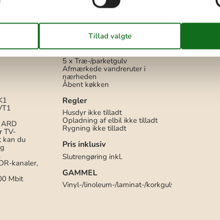
Grill
Kulgrill
Havemøbler
Liggestole
1
Parasol
1
Parkering på grunden
Diverse
5 x Træ-/parketgulv
Afmærkede vandreruter i
nærheden
Åbent køkken
K1
Regler
SVT1
Husdyr ikke tilladt
Opladning af elbil ikke tilladt
, ARD
Rygning ikke tilladt
r TV-
t kan du
Pris inklusiv
og
.
Slutrengøring inkl.
 DR-kanaler,
GAMMEL
00 Mbit
Vinyl-/linoleum-/laminat-/korkgulv