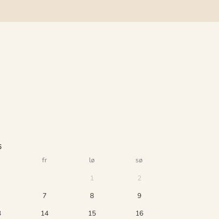
6
fr
lø
sø
1
2
7
8
9
3
14
15
16