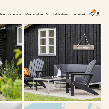
0
rhus
Find emnenr.
Miniferie
Last Minute
Destinationer
Gavekort