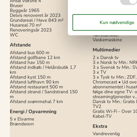
Antal voksne
4
Emhætte
Bruser
Kaffemaskine
Byggeår
1965
Komfur
Delvis renoveret år
2023
Køleskab med frys
Grundareal / Have
843 m²
Opvaskemaskine
Husareal
70 m²
Strygebræt
Renoveringsår
2023
Strygejern
WC
Tørretumbler
Vaskemaskine
Afstande
Multimedier
Afstand bus
600 m
Afstand golfbane
12 km
2 x Dansk tv
Afstand hav
150 m
3 x Norsk tv
Min.: NR
Afstand indkøb / Helårsbutik
1,7
3 x Svensk tv
Min.: 
km
3 x TV
Afstand kyst
150 m
3 x Tysk tv
Min.: ZDF
Afstand lufthavn
90 km
Chromecast
• Ud ove
Afstand restaurant
500 m
abonnementet i huse
Afstand strand / Sandstrand
150
følge dine egne TV- 
m
streamingtjenester v..
Afstand svømmehal
7 km
Dansk tv
Min.: Gratis
TV2
Energi / Opvarmning
Gratis Wi-Fi - Over 1
Kabel-TV
5 x Elvarme
Brændeovn
Ekstra
Vandrevenlig