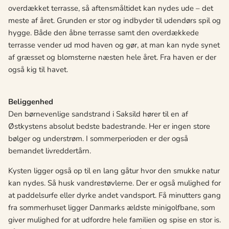
overdækket terrasse, så aftensmåltidet kan nydes ude – det
meste af året. Grunden er stor og indbyder til udendørs spil og
hygge. Både den åbne terrasse samt den overdækkede
terrasse vender ud mod haven og gør, at man kan nyde synet
af græsset og blomsterne næsten hele året. Fra haven er der
også kig til havet.
Beliggenhed
Den børnevenlige sandstrand i Saksild hører til en af
Østkystens absolut bedste badestrande. Her er ingen store
bølger og understrøm. I sommerperioden er der også
bemandet livreddertårn.
Kysten ligger også op til en lang gåtur hvor den smukke natur
kan nydes. Så husk vandrestøvlerne. Der er også mulighed for
at paddelsurfe eller dyrke andet vandsport. Få minutters gang
fra sommerhuset ligger Danmarks ældste minigolfbane, som
giver mulighed for at udfordre hele familien og spise en stor is.