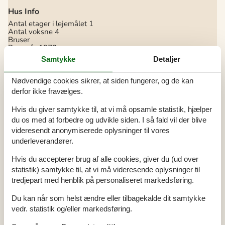
Hus Info
Antal etager i lejemålet
1
Antal voksne
4
Bruser
Byggeår
1972
Grundareal / Have
825 m²
Samtykke
Detaljer
Havudsigt
Husareal
70 m²
Renoveringsår
1990
Nødvendige cookies sikrer, at siden fungerer, og de kan
WC
derfor ikke fravælges.
Afstande
Hvis du giver samtykke til, at vi må opsamle statistik, hjælper
Afstand bus
500 m
du os med at forbedre og udvikle siden. I så fald vil der blive
Afstand golfbane
13 km
videresendt anonymiserede oplysninger til vores
Afstand hav
350 m
Afstand indkøb / Sommerbutik
1 km
underleverandører.
Afstand kyst
350 m
Afstand lufthavn
90 km
Hvis du accepterer brug af alle cookies, giver du (ud over
Afstand restaurant
1 km
statistik) samtykke til, at vi må videresende oplysninger til
Afstand strand / Sandstrand
350 m
tredjepart med henblik på personaliseret markedsføring.
Afstand svømmehal
6,5 km
Energi / Opvarmning
Du kan når som helst ændre eller tilbagekalde dit samtykke
vedr. statistik og/eller markedsføring.
4 x Elvarme
Varmepumpe