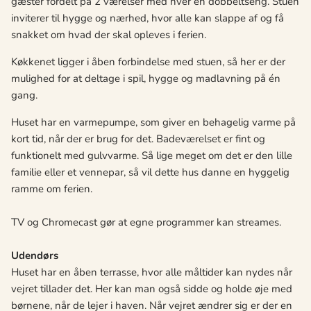
gæster fordelt på 2 værelser med hver en dobbeltseng. Stuen
inviterer til hygge og nærhed, hvor alle kan slappe af og få
snakket om hvad der skal opleves i ferien.
Køkkenet ligger i åben forbindelse med stuen, så her er der
mulighed for at deltage i spil, hygge og madlavning på én
gang.
Huset har en varmepumpe, som giver en behagelig varme på
kort tid, når der er brug for det. Badeværelset er fint og
funktionelt med gulvvarme. Så lige meget om det er den lille
familie eller et vennepar, så vil dette hus danne en hyggelig
ramme om ferien.
TV og Chromecast gør at egne programmer kan streames.
Udendørs
Huset har en åben terrasse, hvor alle måltider kan nydes når
vejret tillader det. Her kan man også sidde og holde øje med
børnene, når de lejer i haven. Når vejret ændrer sig er der en