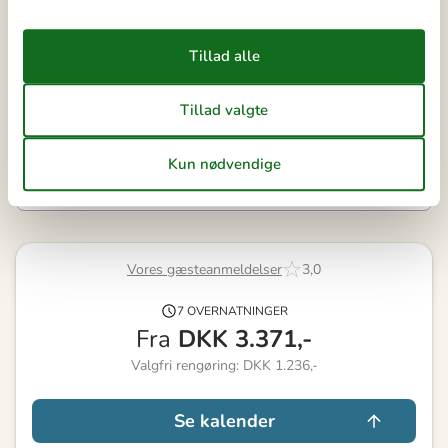
39
21
22
23
24
25
26
27
40
28
29
30
41
Ledig
Optaget
Ankomst mulig
Varighed
Vores gæsteanmeldelser
3,0
7 OVERNATNINGER
Fra
DKK
3.371,-
Valgfri rengøring: DKK 1.236,-
Se kalender