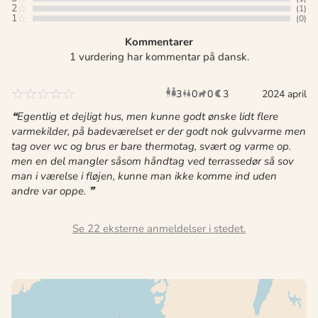
2
(1)
1
(0)
Kommentarer
1 vurdering har kommentar på dansk.
3
0
0
3
voksne
børn
2024 april
husdyr
overnat
Egentlig et dejligt hus, men kunne godt ønske lidt flere
varmekilder, på badeværelset er der godt nok gulvvarme men
tag over wc og brus er bare thermotag, svært og varme op.
men en del mangler såsom håndtag ved terrassedør så sov
man i værelse i fløjen, kunne man ikke komme ind uden
andre var oppe.
Se 22 eksterne anmeldelser i stedet.