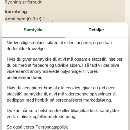
Rygning er forbudt
Indretning
Antal børn (0-3 år)
1
Antal voksne inkl. 4-11 år
6
Bebygget areal
82 m²
Samtykke
Detaljer
Brændeovn
1
Byggeår
1968
Feriebolig
Nødvendige cookies sikrer, at siden fungerer, og de kan
Frysekapacitet (antal liter)
50
derfor ikke fravælges.
Gulvvarme i alle klinkegulve
Højstol
1
Hvis du giver samtykke til, at vi må opsamle statistik, hjælper
Renoveringsår
2004
Varmepumpe
du os med at forbedre og udvikle siden. I så fald vil der blive
Vaskemaskine
1
videresendt anonymiserede oplysninger til vores
underleverandører.
Køkken
Antal keramiske kogeplader
4
Hvis du accepterer brug af alle cookies, giver du (ud over
Køleskab
1
statistik) samtykke til, at vi må videresende oplysninger til
Mikrobølgeovn
1
tredjepart med henblik på personaliseret markedsføring.
Opvaskemaskine
1
Varmluftovn
1
Du kan når som helst ændre eller tilbagekalde dit samtykke
Multimedier
vedr. statistik og/eller markedsføring.
> 3 danske kanaler
> 3 tyske kanaler
Se også vores
Persondatapolitik