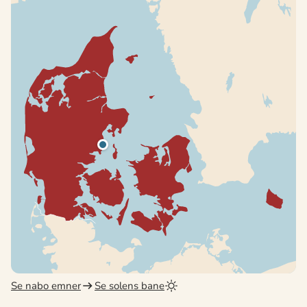
Se nabo emner
Se solens bane