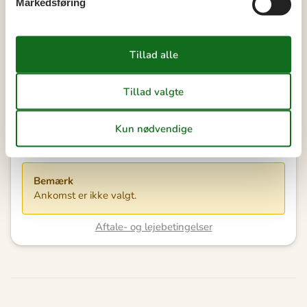
Markedsføring
Vores gæsteanmeldelser
2,6
7 OVERNATNINGER
Fra
DKK
5.568,-
Inkl. rengøring
Se kalender
Bemærk
Ankomst er ikke valgt.
Aftale- og lejebetingelser