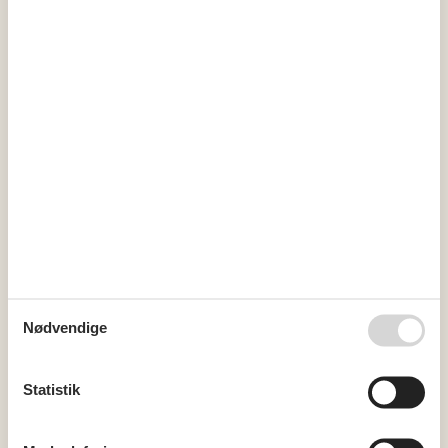
36
31
september 2026
ma
ti
on
to
fr
lø
sø
36
1
2
3
4
5
6
37
7
8
9
10
11
12
13
38
14
15
16
17
18
19
20
39
21
22
23
24
25
26
27
40
28
29
30
41
Nødvendige
Ledig
Optaget
Ankomst mulig
Statistik
Varighed