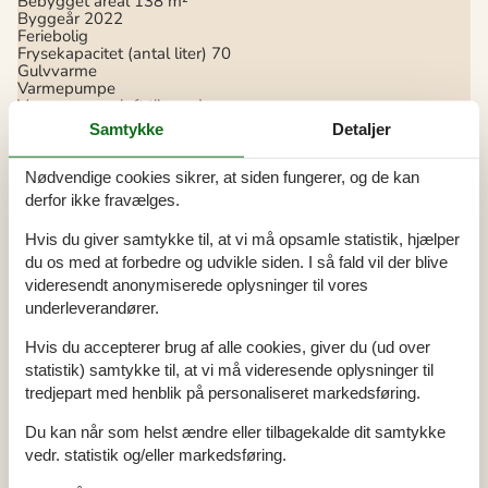
Bebygget areal
138 m²
Byggeår
2022
Feriebolig
Frysekapacitet (antal liter)
70
Gulvvarme
Varmepumpe
Varmepumpe luft til vand
Vaskemaskine
1
Samtykke
Detaljer
Køkken
Nødvendige cookies sikrer, at siden fungerer, og de kan
Antal induktionskogeplader
4
derfor ikke fravælges.
Køleskab
1
Mikrobølgeovn
1
Opvaskemaskine
1
Hvis du giver samtykke til, at vi må opsamle statistik, hjælper
Varmluftovn
1
du os med at forbedre og udvikle siden. I så fald vil der blive
videresendt anonymiserede oplysninger til vores
Multimedier
underleverandører.
> 3 tyske kanaler
Antal tv'er
1
Hvis du accepterer brug af alle cookies, giver du (ud over
Trådløst internet
TV igennem
statistik) samtykke til, at vi må videresende oplysninger til
tredjepart med henblik på personaliseret markedsføring.
Soveforhold
Antal soveværelser
5
Du kan når som helst ændre eller tilbagekalde dit samtykke
Dobbeltseng (antal sovepladser)
8
vedr. statistik og/eller markedsføring.
Enkeltseng (antal sovepladser)
1
Hems (antal sovepladser)