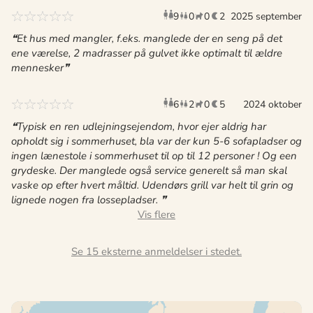
9
0
0
2
2025 september
voksne
børn
husdyr
overnat
Et hus med mangler, f.eks. manglede der en seng på det
ene værelse, 2 madrasser på gulvet ikke optimalt til ældre
mennesker
6
2
0
5
voksne
2024 oktober
børn
husdyr
overnat
Typisk en ren udlejningsejendom, hvor ejer aldrig har
opholdt sig i sommerhuset, bla var der kun 5-6 sofapladser og
ingen lænestole i sommerhuset til op til 12 personer ! Og een
grydeske. Der manglede også service generelt så man skal
vaske op efter hvert måltid. Udendørs grill var helt til grin og
lignede nogen fra lossepladser.
Se 15 eksterne anmeldelser i stedet.