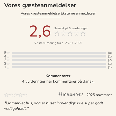
Vores gæsteanmeldelser
Vores gæsteanmeldelser
Eksterne anmeldelser
2,6
Baseret på
5
vurderinger
Sidste vurdering fra d. 25-11-2025
5
(0)
4
(1)
3
(2)
2
(1)
1
(1)
Kommentarer
4 vurderinger har kommentarer på dansk.
10
0
0
3
voksne
2025 november
børn
husdyr
overnat
Udmærket hus, dog er huset indvendigt ikke super godt
vedligeholdt.