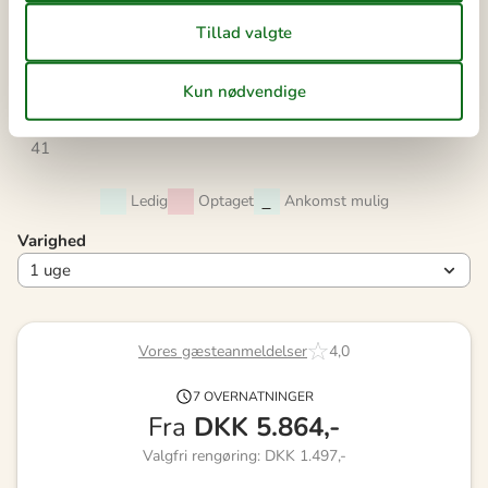
38
14
15
16
17
18
19
20
39
21
22
23
24
25
26
27
40
28
29
30
41
Ledig
Optaget
Ankomst mulig
Varighed
Vores gæsteanmeldelser
4,0
7 OVERNATNINGER
Fra
DKK
5.864,-
Valgfri rengøring: DKK 1.497,-