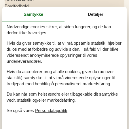
Bordfodbold
Bordtennis
Samtykke
Detaljer
Bemærk
Nødvendige cookies sikrer, at siden fungerer, og de kan
Ingen håndværkere efter anmodning
Ingen ungdomsgrupper efter anmodning
derfor ikke fravælges.
Rygning er forbudt
Hvis du giver samtykke til, at vi må opsamle statistik, hjælper
Indretning
du os med at forbedre og udvikle siden. I så fald vil der blive
Antal voksne inkl. 4-11 år
8
videresendt anonymiserede oplysninger til vores
Bebygget areal
192 m²
underleverandører.
Byggeår
1962
Frysekapacitet (antal liter)
70
Gulvvarme i alle klinkegulve
Hvis du accepterer brug af alle cookies, giver du (ud over
Husdyr
1
statistik) samtykke til, at vi må videresende oplysninger til
Renovering
2022
tredjepart med henblik på personaliseret markedsføring.
Tidligere gård
Tørretumbler
1
Du kan når som helst ændre eller tilbagekalde dit samtykke
Vaskemaskine
1
vedr. statistik og/eller markedsføring.
Køkken
Se også vores
Persondatapolitik
Antal keramiske kogeplader
4
Køleskab
1
Mikrobølgeovn
1
Opvaskemaskine
1