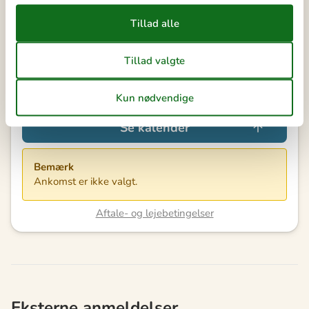
Eksterne anmeldelser
3,7
7 OVERNATNINGER
Fra
DKK
3.190,-
Se kalender
Bemærk
Ankomst er ikke valgt.
Aftale- og lejebetingelser
Eksterne anmeldelser