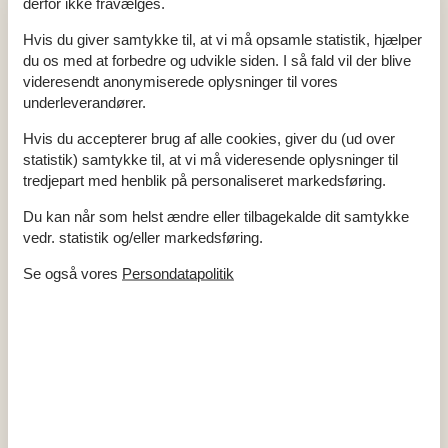
derfor ikke fravælges.
Chromecast
2
DVD-afspiller
Hvis du giver samtykke til, at vi må opsamle statistik, hjælper
Internetadgang
du os med at forbedre og udvikle siden. I så fald vil der blive
Legeredskaber
videresendt anonymiserede oplysninger til vores
Pejs / brændeovn
Stereoanlæg
underleverandører.
TV
2
Hvis du accepterer brug af alle cookies, giver du (ud over
Køkken
statistik) samtykke til, at vi må videresende oplysninger til
Induktionskomfur
tredjepart med henblik på personaliseret markedsføring.
Kaffemaskine
Køle-frys
Du kan når som helst ændre eller tilbagekalde dit samtykke
Mikroovn
Opvaskemask.
vedr. statistik og/eller markedsføring.
Udendørs
Se også vores
Persondatapolitik
Gasgrill
Havegrill
Havemøbler
Terrasse
Miniferie