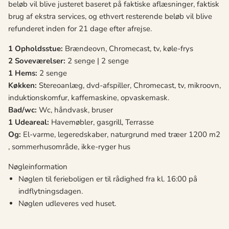
beløb vil blive justeret baseret på faktiske aflæsninger, faktisk
brug af ekstra services, og ethvert resterende beløb vil blive
refunderet inden for 21 dage efter afrejse.
1 Opholdsstue:
Brændeovn, Chromecast, tv, køle-frys
2 Soveværelser:
2 senge | 2 senge
1 Hems:
2 senge
Køkken:
Stereoanlæg, dvd-afspiller, Chromecast, tv, mikroovn,
induktionskomfur, kaffemaskine, opvaskemask.
Bad/wc:
Wc, håndvask, bruser
1 Udeareal:
Havemøbler, gasgrill, Terrasse
Og:
El-varme, legeredskaber, naturgrund med træer 1200 m2
, sommerhusområde, ikke-ryger hus
Nøgleinformation
Nøglen til ferieboligen er til rådighed fra kl. 16:00 på
indflytningsdagen.
Nøglen udleveres ved huset.