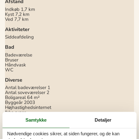
Afstand
Indkøb
1,7 km
Kyst
7,2 km
Ved
7,7 km
Aktiviteter
Siddeafdeling
Bad
Badeværelse
Bruser
Håndvask
WC
Diverse
Antal badeværelser
1
Antal soveværelser
2
Boligareal
64 m²
Byggeår
2003
Højhastighedsinternet
Ikke ryger
Internet
Samtykke
Detaljer
Lukket terrasse
Nationalt tv
Nødvendige cookies sikrer, at siden fungerer, og de kan
Indendørs