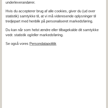
underleverandører.
1 TV
Chromecast
Hvis du accepterer brug af alle cookies, giver du (ud over
Internet (trådløst)
statistik) samtykke til, at vi må videresende oplysninger til
I nærheden
tredjepart med henblik på personaliseret markedsføring.
Afs. til nærmeste vand/badning
100 m
Afstand til fiskemulighed
100 m
Du kan når som helst ændre eller tilbagekalde dit samtykke
Afstand til indkøb
4 km
vedr. statistik og/eller markedsføring.
Golfbane
6 km
Nærmeste by
4 km
Se også vores
Persondatapolitik
Nærmeste restaurant
4 km
Indendørs
Brændeovn
Koncepter
Røgfrit hus
Køkken
El-komfur
Emhætte
Fryser
110 l
Kaffemaskine
Køkkenet har v/k vand
Køleskab