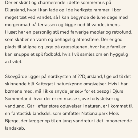
Der er skønt og charmerende i dette sommerhus på
Djursland, hvor I kan lade op i de herligste rammer. I bor
meget tæt ved vandet, så I kan begynde de lune dage med
morgenmad på terrassen og kigge ned til vandet imens.
Huset har en personlig stil med farverige møbler og retrofund,
som skaber en varm og behagelig atmosfære. Der er god
plads til at løbe og lege på græsplænen, hvor hele familien
kan snuppe et spil fodbold, hvis I vil samles om en hyggelig
aktivitet.
Skovgårde ligger på nordkysten af ??Djursland, lige ud til det
skinnende blå Kattegat i naturskønne omgivelser. Hvis I har
børnene med, må I ikke snyde jer selv for et besøg i Djurs
Sommerland, hvor der er en masse sjove forlystelser og
vandland. Går I efter store oplevelser i naturen, er I kommet til
en fantastisk landsdel, som omfatter Nationalpark Mols
Bjerge, der lægger op til en lang vandretur i det imponerende
landskab.