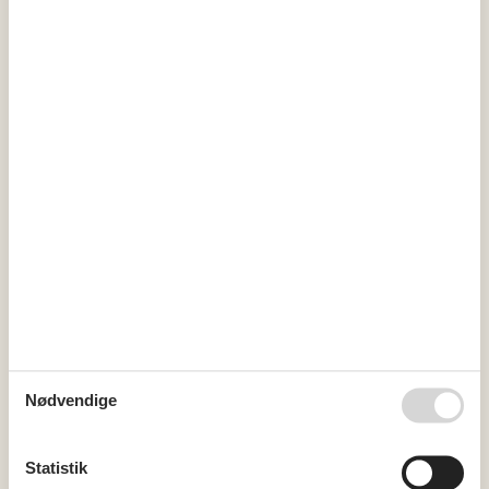
august 2026
ma
ti
on
to
fr
lø
sø
31
1
2
32
3
4
5
6
7
8
9
33
10
11
12
13
14
15
16
34
17
18
19
20
21
22
23
35
24
25
26
27
28
29
30
36
31
september 2026
Nødvendige
ma
ti
on
to
fr
lø
sø
36
1
2
3
4
5
6
Statistik