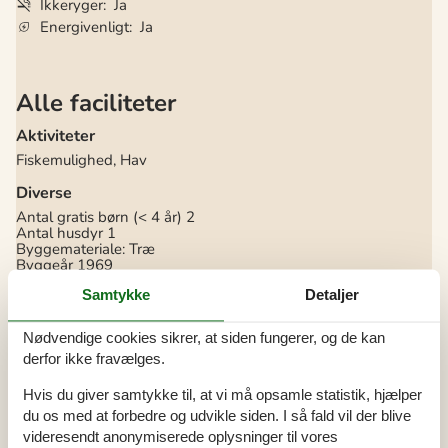
Ikkeryger
Ja
Energivenligt
Ja
Alle faciliteter
Aktiviteter
Fiskemulighed, Hav
Diverse
Antal gratis børn (< 4 år)
2
Antal husdyr
1
Byggemateriale: Træ
Byggeår
1969
El og varme excl.
Samtykke
Detaljer
Feriehus
91 m²
Helårsisoleret
Kæledyr Ja
1
Nødvendige cookies sikrer, at siden fungerer, og de kan
Opvarmning alternativ, Varmepumpe
derfor ikke fravælges.
Renoveret
2015
Selvbetjent check-in
Støvsuger
Hvis du giver samtykke til, at vi må opsamle statistik, hjælper
Vand inkl.
du os med at forbedre og udvikle siden. I så fald vil der blive
videresendt anonymiserede oplysninger til vores
El artikler