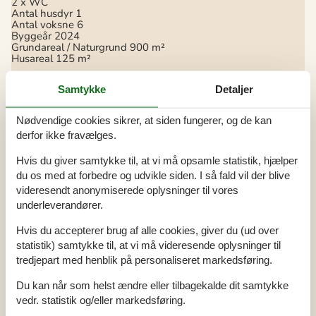
2 x WC
Antal husdyr
1
Antal voksne
6
Byggeår
2024
Grundareal / Naturgrund
900 m²
Husareal
125 m²
Afstande
Samtykke
Detaljer
Afstand golfbane
14,5 km
Afstand hav
1,2 km
Nødvendige cookies sikrer, at siden fungerer, og de kan
Afstand indkøb / Helårsbutik
3,5 km
Afstand restaurant
1 km
derfor ikke fravælges.
Afstand strand / Sand-/stenstrand
1,2 km
Hvis du giver samtykke til, at vi må opsamle statistik, hjælper
Energi / Opvarmning
du os med at forbedre og udvikle siden. I så fald vil der blive
Varmepumpe
Luft til vand varmepumpe
videresendt anonymiserede oplysninger til vores
underleverandører.
Hårde hvidevarer
Elkedel
Hvis du accepterer brug af alle cookies, giver du (ud over
Emhætte
statistik) samtykke til, at vi må videresende oplysninger til
Fryser
80
Kaffemaskine
tredjepart med henblik på personaliseret markedsføring.
Kogeplader
Køleskab
Du kan når som helst ændre eller tilbagekalde dit samtykke
Opvaskemaskine
vedr. statistik og/eller markedsføring.
Ovn
Strygebræt