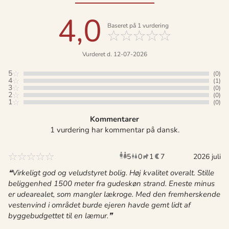
4,0
Baseret på
1
vurdering
Vurderet d. 12-07-2026
5
(0)
4
(1)
3
(0)
2
(0)
1
(0)
Kommentarer
1 vurdering har kommentar på dansk.
5
0
1
7
voksne
børn
husdyr
2026 juli
overnat
Virkeligt god og veludstyret bolig. Høj kvalitet overalt. Stille
beliggenhed 1500 meter fra gudeskøn strand. Eneste minus
er udearealet, som mangler lækroge. Med den fremherskende
vestenvind i området burde ejeren havde gemt lidt af
byggebudgettet til en læmur.