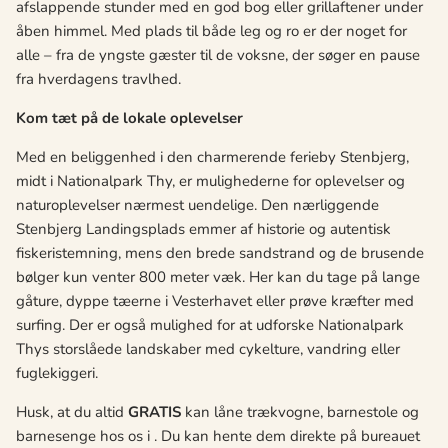
afslappende stunder med en god bog eller grillaftener under
åben himmel. Med plads til både leg og ro er der noget for
alle – fra de yngste gæster til de voksne, der søger en pause
fra hverdagens travlhed.
Kom tæt på de lokale oplevelser
Med en beliggenhed i den charmerende ferieby Stenbjerg,
midt i Nationalpark Thy, er mulighederne for oplevelser og
naturoplevelser nærmest uendelige. Den nærliggende
Stenbjerg Landingsplads emmer af historie og autentisk
fiskeristemning, mens den brede sandstrand og de brusende
bølger kun venter 800 meter væk. Her kan du tage på lange
gåture, dyppe tæerne i Vesterhavet eller prøve kræfter med
surfing. Der er også mulighed for at udforske Nationalpark
Thys storslåede landskaber med cykelture, vandring eller
fuglekiggeri.
Husk, at du altid
GRATIS
kan låne trækvogne, barnestole og
barnesenge hos os i . Du kan hente dem direkte på bureauet