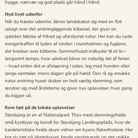
hygge, nærvær og god plads går hånd i hånd.
Nyd livet udenfor
Når du træder udenfor, åbner landskabet sig med en flot
udsigt over det omkringliggende klitareal, der giver en
sjælden følelse af frihed og uforstyrret natur. Her kan du nyde
morgenkaffen til lyden af vinden i marehalmen og fuglene,
der kredser over klitterne. Sommerhuset indbyder til et liv i
langsomt tempo, hvor udelivet bliver en naturlig del af ferien
– hvad enten det er afslapning i solen, leg med hunden eller
lange samtaler, mens dagen går på hæld. Den rå og smukke
natur omkring huset skaber en helt særlig stemning, som
ændrer sig med årstiderne og giver nye oplevelser, hver gang
du kigger ud.
Kom tæt på de lokale oplevelser
Stenbjerg er en af Nationalpark Thys mest stemningsfulde
små kystbyer og kendt for Stenbjerg Landingsplads, hvor de
karakteristiske hvide skure vidner om byens fiskerihistorie. Her
bor du tæt på Vesterhavet, brede sandstrande og det unikke