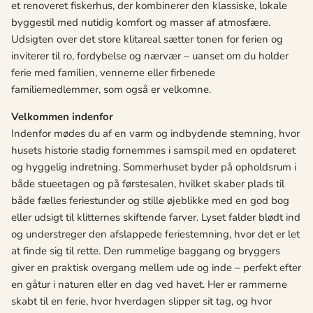
et renoveret fiskerhus, der kombinerer den klassiske, lokale
byggestil med nutidig komfort og masser af atmosfære.
Udsigten over det store klitareal sætter tonen for ferien og
inviterer til ro, fordybelse og nærvær – uanset om du holder
ferie med familien, vennerne eller firbenede
familiemedlemmer, som også er velkomne.
Velkommen indenfor
Indenfor mødes du af en varm og indbydende stemning, hvor
husets historie stadig fornemmes i samspil med en opdateret
og hyggelig indretning. Sommerhuset byder på opholdsrum i
både stueetagen og på førstesalen, hvilket skaber plads til
både fælles feriestunder og stille øjeblikke med en god bog
eller udsigt til klitternes skiftende farver. Lyset falder blødt ind
og understreger den afslappede feriestemning, hvor det er let
at finde sig til rette. Den rummelige baggang og bryggers
giver en praktisk overgang mellem ude og inde – perfekt efter
en gåtur i naturen eller en dag ved havet. Her er rammerne
skabt til en ferie, hvor hverdagen slipper sit tag, og hvor