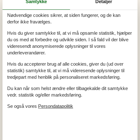
Opvaskemaskine
Ja
Samtykke
Detaljer
Ikkeryger
Ja
Energivenligt
Ja
Nødvendige cookies sikrer, at siden fungerer, og de kan
derfor ikke fravælges.
Hvis du giver samtykke til, at vi må opsamle statistik, hjælper
Alle faciliteter
du os med at forbedre og udvikle siden. I så fald vil der blive
videresendt anonymiserede oplysninger til vores
Hus Info
underleverandører.
Antal husdyr
2
Antal voksne
6
Hvis du accepterer brug af alle cookies, giver du (ud over
Bruser
Byggeår
1938
statistik) samtykke til, at vi må videresende oplysninger til
Grundareal / Naturgrund
790 m²
tredjepart med henblik på personaliseret markedsføring.
Husareal
130 m²
Renoveringsår
2025
Du kan når som helst ændre eller tilbagekalde dit samtykke
WC
vedr. statistik og/eller markedsføring.
Afstande
Se også vores
Persondatapolitik
Afstand golfbane
14,5 km
Afstand indkøb / Helårsbutik
3,5 km
Afstand restaurant
1,2 km
Afstand strand / Sand-/stenstrand
980 m
Energi / Opvarmning