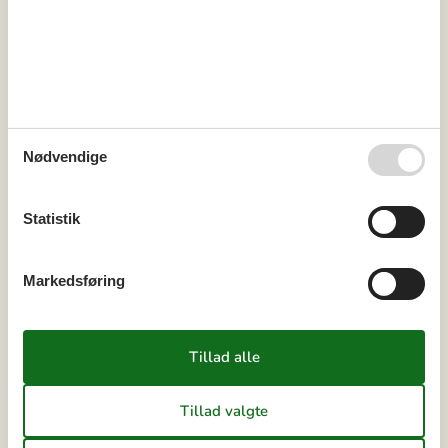
Miniferie
Der er begrænset mulighed for miniferie hele året, typisk uden
for højsæsonen.
Nødvendige
Kalender
Statistik
Ankomst
Markedsføring
august 2026
ma
ti
on
to
fr
lø
sø
31
1
2
32
3
4
5
6
7
8
9