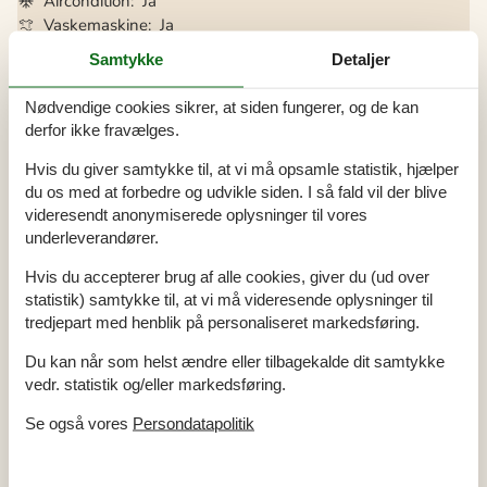
Aircondition
Ja
Vaskemaskine
Ja
Opvaskemaskine
Ja
Samtykke
Detaljer
Ikkeryger
Ja
Ladestander til elbil
Ja
Nødvendige cookies sikrer, at siden fungerer, og de kan
Energivenligt
Ja
derfor ikke fravælges.
Hvis du giver samtykke til, at vi må opsamle statistik, hjælper
du os med at forbedre og udvikle siden. I så fald vil der blive
Alle faciliteter
videresendt anonymiserede oplysninger til vores
Hus Info
underleverandører.
Antal voksne
6
Hvis du accepterer brug af alle cookies, giver du (ud over
Badekar
Bruser
statistik) samtykke til, at vi må videresende oplysninger til
Byggeår
1992
tredjepart med henblik på personaliseret markedsføring.
Delvis renoveret år
2021
Grundareal
700 m²
Du kan når som helst ændre eller tilbagekalde dit samtykke
Husareal
82 m²
vedr. statistik og/eller markedsføring.
Sauna
WC
Se også vores
Persondatapolitik
Afstande
Afstand golfbane
10 km
Afstand hav
350 m