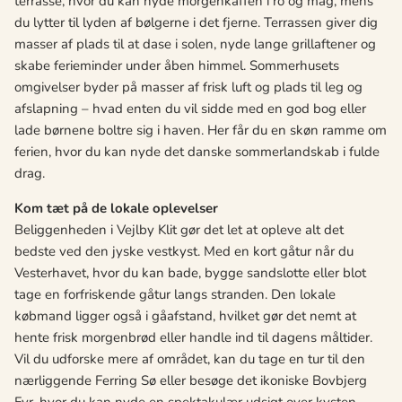
terrasse, hvor du kan nyde morgenkaffen i ro og mag, mens
du lytter til lyden af bølgerne i det fjerne. Terrassen giver dig
masser af plads til at dase i solen, nyde lange grillaftener og
skabe ferieminder under åben himmel. Sommerhusets
omgivelser byder på masser af frisk luft og plads til leg og
afslapning – hvad enten du vil sidde med en god bog eller
lade børnene boltre sig i haven. Her får du en skøn ramme om
ferien, hvor du kan nyde det danske sommerlandskab i fulde
drag.
Kom tæt på de lokale oplevelser
Beliggenheden i Vejlby Klit gør det let at opleve alt det
bedste ved den jyske vestkyst. Med en kort gåtur når du
Vesterhavet, hvor du kan bade, bygge sandslotte eller blot
tage en forfriskende gåtur langs stranden. Den lokale
købmand ligger også i gåafstand, hvilket gør det nemt at
hente frisk morgenbrød eller handle ind til dagens måltider.
Vil du udforske mere af området, kan du tage en tur til den
nærliggende Ferring Sø eller besøge det ikoniske Bovbjerg