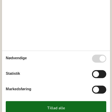
Pris inklusiv
Slutrengøring inkl.
GAMMEL
5 x Vinyl-/linoleum-/laminat-/korkgulv
DVD
Radio
Miniferie
Nødvendige
Der er begrænset mulighed for miniferie hele året, typisk uden
for højsæsonen.
Statistik
Kalender
Markedsføring
Ankomst
september 2026