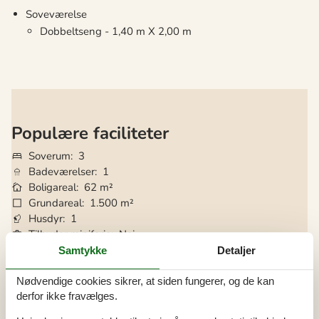
Soveværelse
Dobbeltseng - 1,40 m X 2,00 m
Populære faciliteter
Soverum
3
Badeværelser
1
Boligareal
62 m²
Grundareal
1.500 m²
Husdyr
1
Tilbyder miniferie
Nej
Afstand vand
750 m
Samtykke
Detaljer
Afstand indkøb
500 m
Internet
Ja
Nødvendige cookies sikrer, at siden fungerer, og de kan
Parabol/kabel TV
Ja
derfor ikke fravælges.
Gode fiskeforhold
Ja