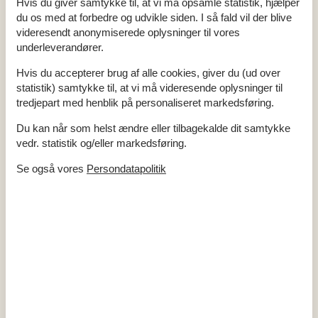
Hvis du giver samtykke til, at vi må opsamle statistik, hjælper
Udsigt til vand
Ja
du os med at forbedre og udvikle siden. I så fald vil der blive
Opvaskemaskine
Ja
videresendt anonymiserede oplysninger til vores
Ikkeryger
Ja
underleverandører.
Hvis du accepterer brug af alle cookies, giver du (ud over
statistik) samtykke til, at vi må videresende oplysninger til
Alle faciliteter
tredjepart med henblik på personaliseret markedsføring.
Hus Info
Du kan når som helst ændre eller tilbagekalde dit samtykke
Antal børn
2
vedr. statistik og/eller markedsføring.
Antal husdyr
1
Antal voksne
4
Bruser
Se også vores
Persondatapolitik
Byggeår
2014
Grundareal
1500 m²
Husareal
62 m²
Søudsigt
WC
Afstande
Afstand hav
750 m
Afstand indkøb / Sommerbutik
500 m
Afstand restaurant
500 m
Afstand strand
750 m