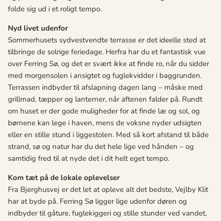
folde sig ud i et roligt tempo.
Nyd livet udenfor
Sommerhusets sydvestvendte terrasse er det ideelle sted at
tilbringe de solrige feriedage. Herfra har du et fantastisk vue
over Ferring Sø, og det er svært ikke at finde ro, når du sidder
med morgensolen i ansigtet og fuglekvidder i baggrunden.
Terrassen indbyder til afslapning dagen lang – måske med
grillmad, tæpper og lanterner, når aftenen falder på. Rundt
om huset er der gode muligheder for at finde læ og sol, og
børnene kan lege i haven, mens de voksne nyder udsigten
eller en stille stund i liggestolen. Med så kort afstand til både
strand, sø og natur har du det hele lige ved hånden – og
samtidig fred til at nyde det i dit helt eget tempo.
Kom tæt på de lokale oplevelser
Fra Bjerghusvej er det let at opleve alt det bedste, Vejlby Klit
har at byde på. Ferring Sø ligger lige udenfor døren og
indbyder til gåture, fuglekiggeri og stille stunder ved vandet,