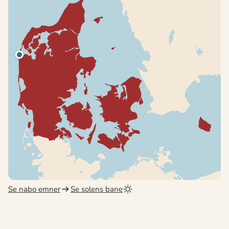
Se nabo emner
Se solens bane