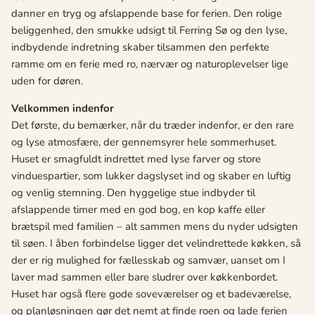
danner en tryg og afslappende base for ferien. Den rolige
beliggenhed, den smukke udsigt til Ferring Sø og den lyse,
indbydende indretning skaber tilsammen den perfekte
ramme om en ferie med ro, nærvær og naturoplevelser lige
uden for døren.
Velkommen indenfor
Det første, du bemærker, når du træder indenfor, er den rare
og lyse atmosfære, der gennemsyrer hele sommerhuset.
Huset er smagfuldt indrettet med lyse farver og store
vinduespartier, som lukker dagslyset ind og skaber en luftig
og venlig stemning. Den hyggelige stue indbyder til
afslappende timer med en god bog, en kop kaffe eller
brætspil med familien – alt sammen mens du nyder udsigten
til søen. I åben forbindelse ligger det velindrettede køkken, så
der er rig mulighed for fællesskab og samvær, uanset om I
laver mad sammen eller bare sludrer over køkkenbordet.
Huset har også flere gode soveværelser og et badeværelse,
og planløsningen gør det nemt at finde roen og lade ferien