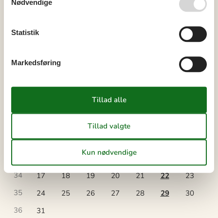
Nødvendige
Kalender
Statistik
Ankomst
Markedsføring
august 2026
ma
ti
on
to
fr
lø
sø
31
1
2
32
3
4
5
6
7
8
9
33
10
11
12
13
14
15
16
34
17
18
19
20
21
22
23
35
24
25
26
27
28
29
30
36
31