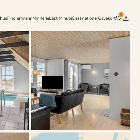
0
rhus
Find emnenr.
Miniferie
Last Minute
Destinationer
Gavekort