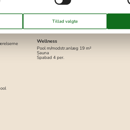
Udendørs
ghed
100 m
Gratis p-plads på grunden
6
0 m
Grill
Grund ved vand
2800 m²
200 m
Havemøbler
Kuglegrill
Sandkasse
Wellness
ærelserne
Pool m/modstr.anlæg
19 m²
Sauna
Spabad
4 per.
ool