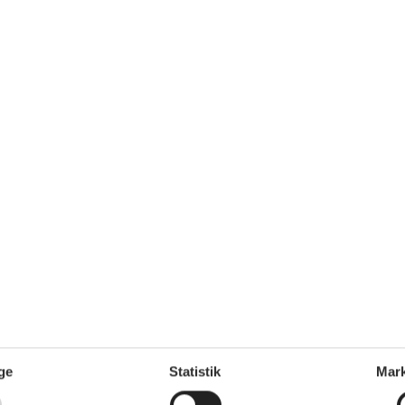
0 m²
Afstand vand
100 m
Afstand indkøb
200 m
Ja
Opvaskemaskine
Ja
Ja
Ikkeryger
Ja
Energivenligt
Ja
Køkken
El-komfur
Emhætte
Fryser
103 l
Kaffemaskine
Køkkenet har v/k vand
Køleskab
Mikroovn
ge
Statistik
Mark
Opvaskemaskine
nd/badning