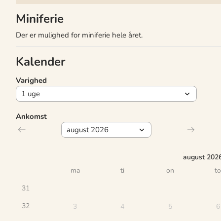
Miniferie
Der er mulighed for miniferie hele året.
Kalender
Varighed
Ankomst
august 202
ma
ti
on
to
31
32
3
4
5
6