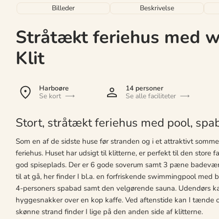
Billeder
Beskrivelse
Stråtækt feriehus med w
Klit
Harboøre
14 personer
Se kort
Se alle faciliteter
Stort, stråtækt feriehus med pool, spa
Som en af de sidste huse før stranden og i et attraktivt somme
feriehus. Huset har udsigt til klitterne, er perfekt til den stor
god spiseplads. Der er 6 gode soverum samt 3 pæne badeværels
til at gå, her finder I bl.a. en forfriskende swimmingpool med
4-personers spabad samt den velgørende sauna. Udendørs kan 
hyggesnakker over en kop kaffe. Ved aftenstide kan I tænde op 
skønne strand finder I lige på den anden side af klitterne.