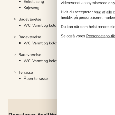
Enkelt seng
videresendt anonymiserede oplys
Køjeseng
Hvis du accepterer brug af alle c
henblik på personaliseret marke
Badeværelse
WC. Varmt og koldt vand, Bruser
Du kan når som helst ændre eller
Se også vores
Persondatapolitik
Badeværelse
WC. Varmt og koldt vand, Bruser
Badeværelse
WC. Varmt og koldt vand, Bruser
Terrasse
Åben terrasse