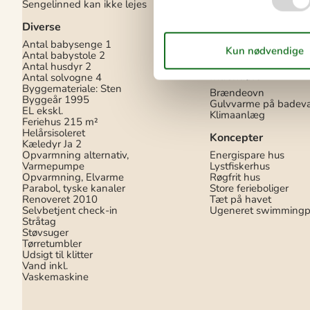
Sengelinned kan ikke lejes
100 m
Afstand til fiskemuli
Diverse
Afstand til indkøb
20
Nærmeste by
18 km
Antal babysenge
1
Nærmeste restaurant
Antal babystole
2
Antal husdyr
2
Indendørs
Antal solvogne
4
Byggemateriale: Sten
Brændeovn
Byggeår
1995
Gulvvarme på badev
EL ekskl.
Klimaanlæg
Feriehus
215 m²
Helårsisoleret
Koncepter
Kæledyr Ja
2
Opvarmning alternativ,
Energispare hus
Varmepumpe
Lystfiskerhus
Opvarmning, Elvarme
Røgfrit hus
Parabol, tyske kanaler
Store ferieboliger
Renoveret
2010
Tæt på havet
Selvbetjent check-in
Ugeneret swimmingp
Stråtag
Støvsuger
Tørretumbler
Udsigt til klitter
Vand inkl.
Vaskemaskine