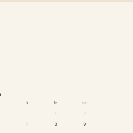
6
fr
lø
sø
1
2
7
8
9