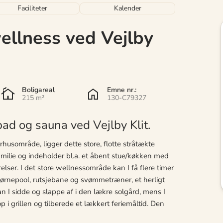
Faciliteter
Kalender
ellness ved Vejlby
Boligareal
Emne nr.:
215 m²
130-C79327
bad og sauna ved Vejlby Klit.
rhusområde, ligger dette store, flotte stråtækte
e familie og indeholder bl.a. et åbent stue/køkken med
er. I det store wellnessområde kan I få flere timer
 børnepool, rutsjebane og svømmetræner, et herligt
I sidde og slappe af i den lækre solgård, mens I
i grillen og tilberede et lækkert feriemåltid. Den