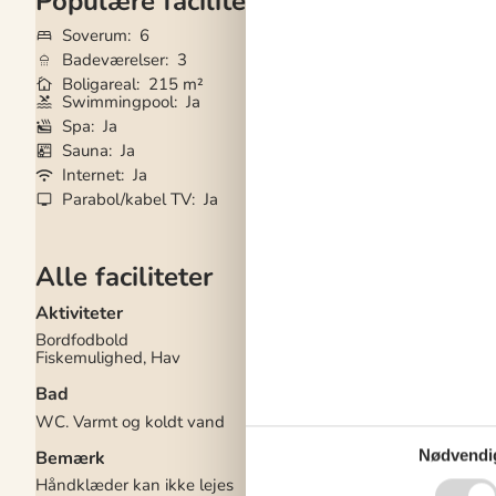
Populære faciliteter
Soverum
6
Grundareal
2.80
Badeværelser
3
Husdyr
2
Boligareal
215 m²
Tilbyder miniferie
Swimmingpool
Ja
Brændeovn
Ja
Spa
Ja
Gode fiskeforhold
Sauna
Ja
Aircondition
Ja
Internet
Ja
Vaskemaskine
Ja
Parabol/kabel TV
Ja
Tørretumbler
Ja
Alle faciliteter
Aktiviteter
El artikler
Bordfodbold
1 DVD
Fiskemulighed, Hav
1 TV
Chromecast
Bad
DK-DR1
Fladskærms-TV
WC. Varmt og koldt vand
Internet (trådløst)
Nødvendi
Bemærk
I nærheden
Håndklæder kan ikke lejes
Afs. til nærmeste va