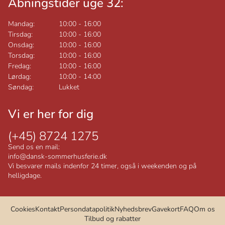
Åbningstider uge 32:
Mandag:
10:00
-
16:00
Tirsdag:
10:00
-
16:00
Onsdag:
10:00
-
16:00
Torsdag:
10:00
-
16:00
Fredag:
10:00
-
16:00
Lørdag:
10:00
-
14:00
Søndag:
Lukket
Vi er her for dig
(+45) 8724 1275
Send os en mail:
info@dansk-sommerhusferie.dk
Vi besvarer mails indenfor 24 timer, også i weekenden og på
helligdage.
Cookies
Kontakt
Persondatapolitik
Nyhedsbrev
Gavekort
FAQ
Om os
Tilbud og rabatter