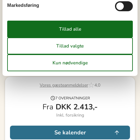
39
21
22
23
24
25
26
27
Markedsføring
40
28
29
30
41
Ledig
Optaget
Ankomst mulig
Varighed
Vores gæsteanmeldelser
4,0
7 OVERNATNINGER
Fra
DKK
2.413,-
Inkl. forsikring
Se kalender