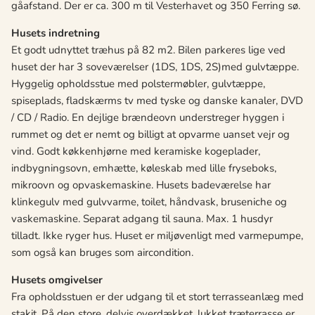
gåafstand. Der er ca. 300 m til Vesterhavet og 350 Ferring sø.
Husets indretning
Et godt udnyttet træhus på 82 m2. Bilen parkeres lige ved
huset der har 3 soveværelser (1DS, 1DS, 2S)med gulvtæppe.
Hyggelig opholdsstue med polstermøbler, gulvtæppe,
spiseplads, fladskærms tv med tyske og danske kanaler, DVD
/ CD / Radio. En dejlige brændeovn understreger hyggen i
rummet og det er nemt og billigt at opvarme uanset vejr og
vind. Godt køkkenhjørne med keramiske kogeplader,
indbygningsovn, emhætte, køleskab med lille fryseboks,
mikroovn og opvaskemaskine. Husets badeværelse har
klinkegulv med gulvvarme, toilet, håndvask, bruseniche og
vaskemaskine. Separat adgang til sauna. Max. 1 husdyr
tilladt. Ikke ryger hus. Huset er miljøvenligt med varmepumpe,
som også kan bruges som aircondition.
Husets omgivelser
Fra opholdsstuen er der udgang til et stort terrasseanlæg med
stakit. På den store, delvis overdækket, lukket træterrasse er