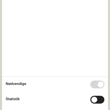
ma
ti
on
to
fr
lø
sø
31
1
2
32
3
4
5
6
7
8
9
33
10
11
12
13
14
15
16
34
17
18
19
20
21
22
23
35
24
25
26
27
28
29
30
36
31
september 2026
ma
ti
on
to
fr
lø
sø
Nødvendige
36
1
2
3
4
5
6
37
7
8
9
10
11
12
13
Statistik
38
14
15
16
17
18
19
20