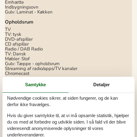
Emhætte
Indbygningsovn
Gulv: Laminat - Køkken
Opholdsrum
TV
TV: tysk
DVD-afspiller
CD afspiller
Radio / DAB Radio
TV: Dansk
Møbler: Stof
Gulv: Tæppe - opholdsrum
Streaming af radio/apps/TV kanaler
Chromecast
Soverum
Samtykke
Detaljer
Dobbeltseng
2
Køjeseng
1
Nødvendige cookies sikrer, at siden fungerer, og de kan
Soverum
3
derfor ikke fravælges.
Sovepladser
6
Gulv: Tæppe - soverum
Hvis du giver samtykke til, at vi må opsamle statistik, hjælper
Baderum
du os med at forbedre og udvikle siden. I så fald vil der blive
Toilet
1
videresendt anonymiserede oplysninger til vores
Sauna
underleverandører.