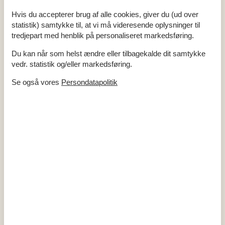
Gulvvarme - baderum
Bruser
Hvis du accepterer brug af alle cookies, giver du (ud over
Gulv i baderum: Klinker
statistik) samtykke til, at vi må videresende oplysninger til
Håndvask
tredjepart med henblik på personaliseret markedsføring.
Koncepter
Du kan når som helst ændre eller tilbagekalde dit samtykke
Skiftedag: Lørdag
vedr. statistik og/eller markedsføring.
Objektinfo
Se også vores
Persondatapolitik
Byggeår
1978
Areal: Hus m²
82
Vaskemaskine
Varme: Brændeovn
Varme: Elvarme
Varme: Varmepumpe
Ikke ryger hus
Renoveret
2019
Husdyr
1
Personantal
6
Udsigt: Klitter
Internet - Fiber
Opladning af el- og hybridbiler ikke tilladt
Fiberforbindelse hastighed/Mbit
50
Objektinfo - ude
Areal: Grund
708
Afstand: Strand
300 m