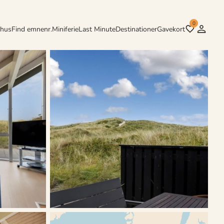
0
rhus
Find emnenr.
Miniferie
Last Minute
Destinationer
Gavekort