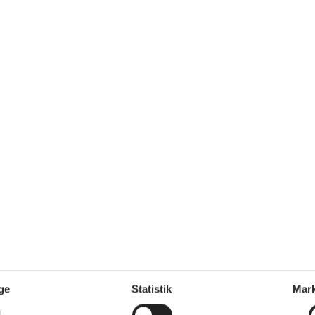
Gasgrill
Afstand: Indkøb hele året
5,6 km
ybridbiler
ighed/Mbit
ge
Statistik
Mark