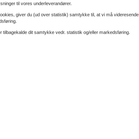
ninger til vores underleverandører.
ookies, giver du (ud over statistik) samtykke til, at vi må videresende
0 m²
Afstand vand
70 m
dsføring.
dt
Afstand indkøb
900 m
Nej
 tilbagekalde dit samtykke vedr. statistik og/eller markedsføring.
Ikkeryger
Ja
Energivenligt
Ja
Ja
Objektinfo - ude
Areal: Grund
1200
Afstand: Strand
70 m
m
Afstand: Indkøb sommer
900 m
Havemøbler
er
Sandkasse
Terrasse
Afstand: Ferrring Sø
1 km
Solvogne
2
Afstand hav
100 m
P-plads: ved huset