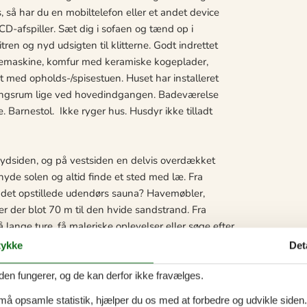
 så har du en mobiltelefon eller et andet device
afspiller. Sæt dig i sofaen og tænd op i
n og nyd udsigten til klitterne. Godt indrettet
kemaskine, komfur med keramiske kogeplader,
 med opholds-/spisestuen. Huset har installeret
ingsrum lige ved hovedindgangen. Badeværelse
Barnestol. Ikke ryger hus. Husdyr ikke tilladt
 sydsiden, og på vestsiden en delvis overdækket
nyde solen og altid finde et sted med læ. Fra
i det opstillede udendørs sauna? Havemøbler,
 er der blot 70 m til den hvide sandstrand. Fra
lange ture, få maleriske oplevelser eller søge efter
erhavet. Bedre bliver det ikke
ykke
Det
den fungerer, og de kan derfor ikke fravælges.
 må opsamle statistik, hjælper du os med at forbedre og udvikle siden. I