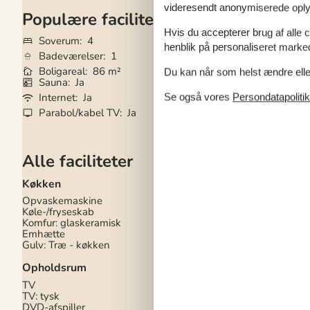
videresendt anonymiserede oplys
Populære faciliteter
Hvis du accepterer brug af alle c
Soverum
4
Grundareal
1.20
henblik på personaliseret marke
Badeværelser
1
Husdyr
Ikke tilla
Boligareal
86 m²
Tilbyder miniferie
Du kan når som helst ændre eller
Sauna
Ja
Brændeovn
Ja
Se også vores
Persondatapolitik
Internet
Ja
Vaskemaskine
Ja
Parabol/kabel TV
Ja
Opvaskemaskine
Alle faciliteter
Køkken
Baderum
Opvaskemaskine
Toilet
1
Køle-/fryseskab
Sauna
Komfur: glaskeramisk
Gulvvarme - baderu
Emhætte
Bruser
Gulv: Træ - køkken
Gulv i baderum: Klink
Håndvask
Opholdsrum
Koncepter
TV
TV: tysk
Skiftedag: Fredag
DVD-afspiller