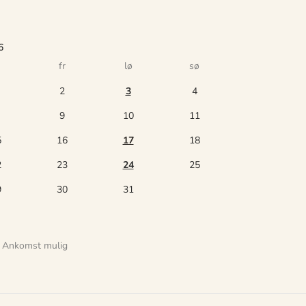
6
fr
lø
sø
2
3
4
9
10
11
5
16
17
18
2
23
24
25
9
30
31
Ankomst mulig