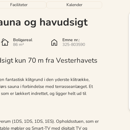
Faciliteter
Kalender
auna og havudsigt
Boligareal
Emne nr.:
86 m²
325-803590
sigt kun 70 m fra Vesterhavets
 fantastisk klitgrund i den yderste klitrække,
rs sauna i forbindelse med terrasseanlæget. Et
som er lækkert indrettet, og ligger helt ud til
overum (1DS, 1DS, 1DS, 1ES). Opholdsstuen, som er
ortable møbler og Smart-TV med digitalt TV og