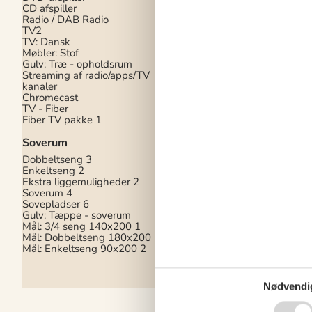
CD afspiller
Objektinfo
Radio / DAB Radio
Byggeår
1987
TV2
Areal: Hus m²
86
TV: Dansk
Vaskemaskine
Møbler: Stof
Varme: Brændeovn
Gulv: Træ - opholdsrum
Varme: Elvarme
Streaming af radio/apps/TV
Husdyr ikke tilladt
kanaler
Strygejern
Chromecast
Strygebræt
TV - Fiber
Varme: Varmepumpe
Fiber TV pakke
1
Ikke ryger hus
Elkedel
Soverum
Renoveret
2009
Dobbeltseng
3
Barnestol
1
Enkeltseng
2
Personantal
6
Ekstra liggemuligheder
2
Udsigt: Klitter
Soverum
4
Internet - Fiber
Sovepladser
6
Opladning af el- og h
Gulv: Tæppe - soverum
ikke tilladt
Mål: 3/4 seng 140x200
1
Fiberforbindelse hast
Mål: Dobbeltseng 180x200
1
50
Mål: Enkeltseng 90x200
2
Nødvendi