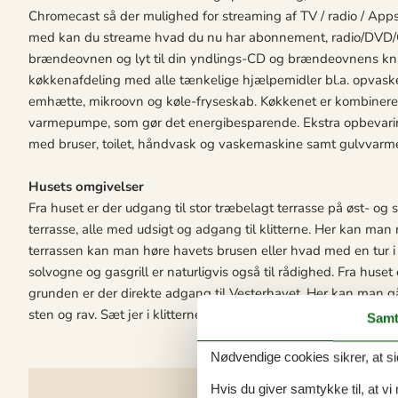
Chromecast så der mulighed for streaming af TV / radio / Apps,
med kan du streame hvad du nu har abonnement, radio/DVD/CD-
brændeovnen og lyt til din yndlings-CD og brændeovnens knitre
køkkenafdeling med alle tænkelige hjælpemidler bl.a. opvas
emhætte, mikroovn og køle-fryseskab. Køkkenet er kombineret
varmepumpe, som gør det energibesparende. Ekstra opbevar
med bruser, toilet, håndvask og vaskemaskine samt gulvvarme. 
Husets omgivelser
Fra huset er der udgang til stor træbelagt terrasse på øst- og
terrasse, alle med udsigt og adgang til klitterne. Her kan man 
terrassen kan man høre havets brusen eller hvad med en tur 
solvogne og gasgrill er naturligvis også til rådighed. Fra huset
grunden er der direkte adgang til Vesterhavet. Her kan man gå 
sten og rav. Sæt jer i klitterne og nyd solnedgangen over Vest
Samt
Nødvendige cookies sikrer, at si
Hvis du giver samtykke til, at vi