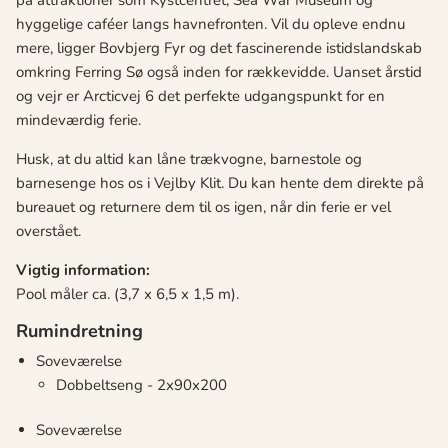
på attraktioner som Kystcentret, Sea War Museum og
hyggelige caféer langs havnefronten. Vil du opleve endnu
mere, ligger Bovbjerg Fyr og det fascinerende istidslandskab
omkring Ferring Sø også inden for rækkevidde. Uanset årstid
og vejr er Arcticvej 6 det perfekte udgangspunkt for en
mindeværdig ferie.
Husk, at du altid kan låne trækvogne, barnestole og
barnesenge hos os i Vejlby Klit. Du kan hente dem direkte på
bureauet og returnere dem til os igen, når din ferie er vel
overstået.
Vigtig information:
Pool måler ca. (3,7 x 6,5 x 1,5 m).
Rumindretning
Soveværelse
Dobbeltseng - 2x90x200
Soveværelse