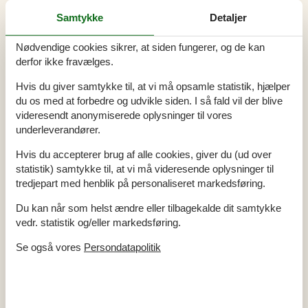
Tilbyder miniferie
Ja
Afstand vand
150 m
Samtykke
Detaljer
Afstand indkøb
1.500 m
Swimmingpool inde
Ja
Nødvendige cookies sikrer, at siden fungerer, og de kan
Spa
Ja
derfor ikke fravælges.
Sauna
Ja
Hvis du giver samtykke til, at vi må opsamle statistik, hjælper
Internet
Ja
du os med at forbedre og udvikle siden. I så fald vil der blive
Parabol/kabel TV
Ja
videresendt anonymiserede oplysninger til vores
Aktivitetsrum
Ja
underleverandører.
Gode fiskeforhold
Ja
Vaskemaskine
Ja
Hvis du accepterer brug af alle cookies, giver du (ud over
Tørretumbler
Ja
statistik) samtykke til, at vi må videresende oplysninger til
Opvaskemaskine
Ja
tredjepart med henblik på personaliseret markedsføring.
Ikkeryger
Ja
Du kan når som helst ændre eller tilbagekalde dit samtykke
Energivenligt
Ja
vedr. statistik og/eller markedsføring.
Se også vores
Persondatapolitik
Alle faciliteter
Hus Info
3 x Bruser