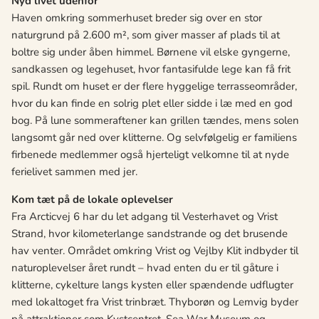
Nyd livet udenfor
Haven omkring sommerhuset breder sig over en stor
naturgrund på 2.600 m², som giver masser af plads til at
boltre sig under åben himmel. Børnene vil elske gyngerne,
sandkassen og legehuset, hvor fantasifulde lege kan få frit
spil. Rundt om huset er der flere hyggelige terrasseområder,
hvor du kan finde en solrig plet eller sidde i læ med en god
bog. På lune sommeraftener kan grillen tændes, mens solen
langsomt går ned over klitterne. Og selvfølgelig er familiens
firbenede medlemmer også hjerteligt velkomne til at nyde
ferielivet sammen med jer.
Kom tæt på de lokale oplevelser
Fra Arcticvej 6 har du let adgang til Vesterhavet og Vrist
Strand, hvor kilometerlange sandstrande og det brusende
hav venter. Området omkring Vrist og Vejlby Klit indbyder til
naturoplevelser året rundt – hvad enten du er til gåture i
klitterne, cykelture langs kysten eller spændende udflugter
med lokaltoget fra Vrist trinbræt. Thyborøn og Lemvig byder