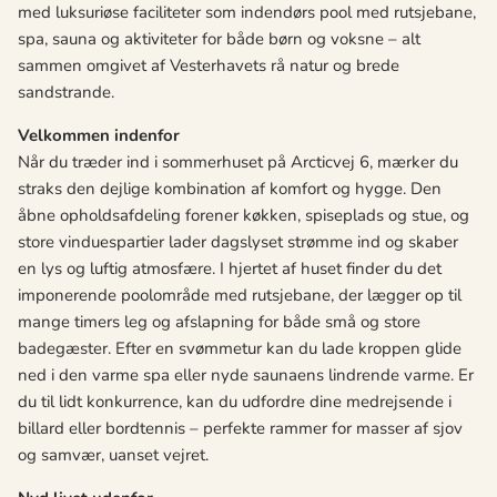
med luksuriøse faciliteter som indendørs pool med rutsjebane,
spa, sauna og aktiviteter for både børn og voksne – alt
sammen omgivet af Vesterhavets rå natur og brede
sandstrande.
Velkommen indenfor
Når du træder ind i sommerhuset på Arcticvej 6, mærker du
straks den dejlige kombination af komfort og hygge. Den
åbne opholdsafdeling forener køkken, spiseplads og stue, og
store vinduespartier lader dagslyset strømme ind og skaber
en lys og luftig atmosfære. I hjertet af huset finder du det
imponerende poolområde med rutsjebane, der lægger op til
mange timers leg og afslapning for både små og store
badegæster. Efter en svømmetur kan du lade kroppen glide
ned i den varme spa eller nyde saunaens lindrende varme. Er
du til lidt konkurrence, kan du udfordre dine medrejsende i
billard eller bordtennis – perfekte rammer for masser af sjov
og samvær, uanset vejret.