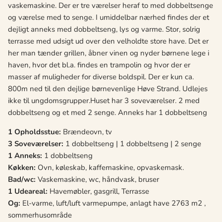
vaskemaskine. Der er tre værelser heraf to med dobbeltsenge
og værelse med to senge. I umiddelbar nærhed findes der et
dejligt anneks med dobbeltseng, lys og varme. Stor, solrig
terrasse med udsigt ud over den velholdte store have. Det er
her man tænder grillen, åbner vinen og nyder børnene lege i
haven, hvor det bl.a. findes en trampolin og hvor der er
masser af muligheder for diverse boldspil. Der er kun ca.
800m ned til den dejlige børnevenlige Høve Strand. Udlejes
ikke til ungdomsgrupper.Huset har 3 soveværelser. 2 med
dobbeltseng og et med 2 senge. Anneks har 1 dobbeltseng
1 Opholdsstue:
Brændeovn, tv
3 Soveværelser:
1 dobbeltseng | 1 dobbeltseng | 2 senge
1 Anneks:
1 dobbeltseng
Køkken:
Ovn, køleskab, kaffemaskine, opvaskemask.
Bad/wc:
Vaskemaskine, wc, håndvask, bruser
1 Udeareal:
Havemøbler, gasgrill, Terrasse
Og:
El-varme, luft/luft varmepumpe, anlagt have 2763 m2 ,
sommerhusområde