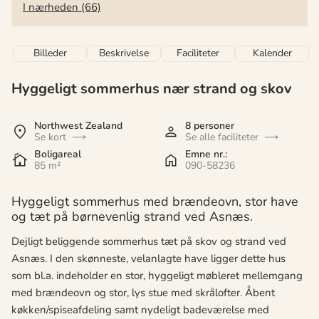
I nærheden (66)
Billeder
Beskrivelse
Faciliteter
Kalender
Hyggeligt sommerhus nær strand og skov
Northwest Zealand
8 personer
Se kort
Se alle faciliteter
Boligareal
Emne nr.:
85 m²
090-58236
Hyggeligt sommerhus med brændeovn, stor have
og tæt på børnevenlig strand ved Asnæs.
Dejligt beliggende sommerhus tæt på skov og strand ved
Asnæs. I den skønneste, velanlagte have ligger dette hus
som bl.a. indeholder en stor, hyggeligt møbleret mellemgang
med brændeovn og stor, lys stue med skrålofter. Åbent
køkken/spiseafdeling samt nydeligt badeværelse med