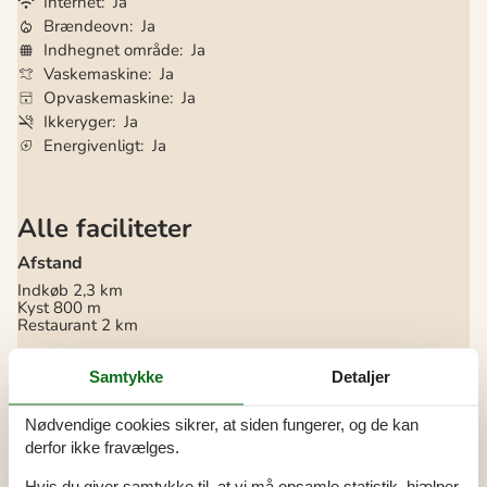
Internet
Ja
Brændeovn
Ja
Indhegnet område
Ja
Vaskemaskine
Ja
Opvaskemaskine
Ja
Ikkeryger
Ja
Energivenligt
Ja
Alle faciliteter
Afstand
Indkøb
2,3 km
Kyst
800 m
Restaurant
2 km
Bad
Samtykke
Detaljer
Badeværelse
Bruser
Håndvask
Nødvendige cookies sikrer, at siden fungerer, og de kan
WC
derfor ikke fravælges.
Diverse
Hvis du giver samtykke til, at vi må opsamle statistik, hjælper