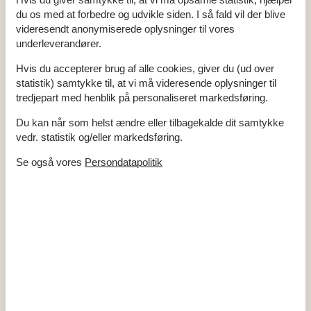
Antal badeværelser
1
du os med at forbedre og udvikle siden. I så fald vil der blive
Antal soveværelser
4
videresendt anonymiserede oplysninger til vores
Boligareal
85 m²
Byggeår
1962
underleverandører.
Energihus
Højhastighedsinternet
Hvis du accepterer brug af alle cookies, giver du (ud over
Ikke ryger
statistik) samtykke til, at vi må videresende oplysninger til
Indhegnet
tredjepart med henblik på personaliseret markedsføring.
Internet
Luft/luft varmepumpe
Lukket terrasse
Du kan når som helst ændre eller tilbagekalde dit samtykke
Nationalt tv
vedr. statistik og/eller markedsføring.
Renoveret
2023
Se også vores
Persondatapolitik
Indendørs
Internetadgang
Pejs / brændeovn
TV
Vaskemaskine
Køkken
Kaffemaskine
Køleskab
Opvaskemask.
Ovn