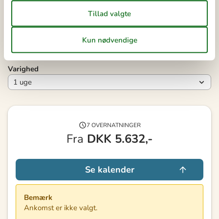
40
28
29
30
41
Ledig
Optaget
Ankomst mulig
Varighed
7 OVERNATNINGER
Fra
DKK
5.632,-
Se kalender
Bemærk
Ankomst er ikke valgt.