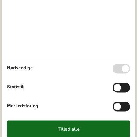
31
1
2
32
3
4
5
6
7
8
9
33
10
11
12
13
14
15
16
34
17
18
19
20
21
22
23
35
24
25
26
27
28
29
30
36
31
Nødvendige
september 2026
Statistik
ma
ti
on
to
fr
lø
sø
36
1
2
3
4
5
6
Markedsføring
37
7
8
9
10
11
12
13
38
14
15
16
17
18
19
20
39
21
22
23
24
25
26
27