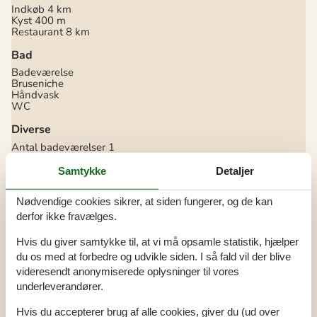
Indkøb
4 km
Kyst
400 m
Restaurant
8 km
Bad
Badeværelse
Bruseniche
Håndvask
WC
Diverse
Antal badeværelser
1
Antal soveværelser
2
Boligareal
74 m²
Samtykke
Detaljer
Byggeår
1978
Husdyr tilladt
Nødvendige cookies sikrer, at siden fungerer, og de kan
Ikke ryger
Lukket terrasse
derfor ikke fravælges.
Nationalt tv
Overdækket terrasse
Hvis du giver samtykke til, at vi må opsamle statistik, hjælper
Renoveret
2002
du os med at forbedre og udvikle siden. I så fald vil der blive
Indendørs
videresendt anonymiserede oplysninger til vores
underleverandører.
Pejs / brændeovn
TV
Vaskemaskine
Hvis du accepterer brug af alle cookies, giver du (ud over