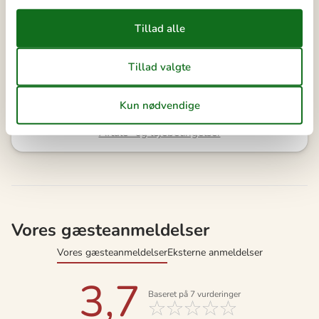
Se kalender
Bemærk
Ankomst er ikke valgt.
Aftale- og lejebetingelser
Vores gæsteanmeldelser
Vores gæsteanmeldelser
Eksterne anmeldelser
3,7
Baseret på
7
vurderinger