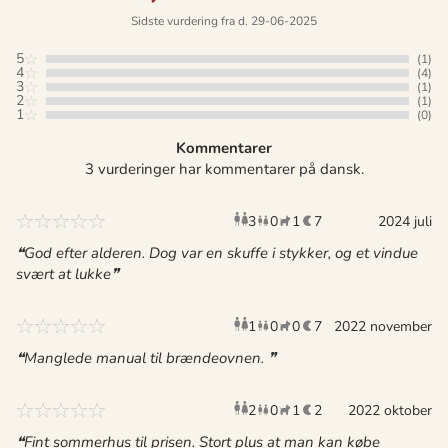
Sidste vurdering fra d. 29-06-2025
5
(1)
4
(4)
3
(1)
2
(1)
1
(0)
Kommentarer
3 vurderinger har kommentarer på dansk.
3
0
1
7
voksne
børn
husdyr
2024 juli
overnat
God efter alderen. Dog var en skuffe i stykker, og et vindue
svært at lukke
1
0
0
7
voksen
2022 november
børn
husdyr
overnat
Manglede manual til brændeovnen.
2
0
1
2
voksne
2022 oktober
børn
husdyr
overnat
Fint sommerhus til prisen. Stort plus at man kan købe