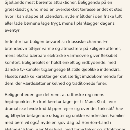
Sjællands mest berømte attraktioner. Beliggende på en
græsklædt grund med en overdækket terrasse er det et sted,
hvor I kan slappe af udendørs, nyde måltider i den friske luft
eller lade børnene lege trygt, mens I planlægger dagens
eventyr.
Indenfor har boligen bevaret sin klassiske charme. En
brændeovn tilføjer varme og atmosfære på køligere aftener,
mens ekstra bærbare elektriske varmeovne giver fleksibel
komfort. Boligarealet er holdt enkelt og indbydende, med
danske tv-kanaler tilgængelige til stille øjeblikke indendørs.
Husets rustikke karakter gør det særligt imødekommende for
dem, der værdsætter enkelhed og traditionelle ferier.
Beliggenheden gør det nemt at udforske regionens
højdepunkter. En kort køretur tager jer til Møns Klint, hvor
dramatiske hvide kridtklipper rejser sig over det turkisblå hav
og tilbyder betagende udsigter og unikke vandrestier. Familier
med børn vil også nyde en sjov dag på BonBon-Land i
Holme-Olstrup, nær Næstved, med forlystelser og attraktioner