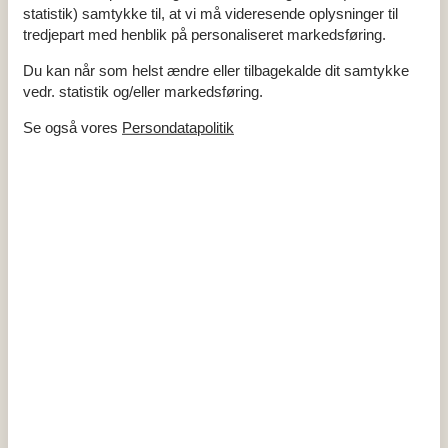
statistik) samtykke til, at vi må videresende oplysninger til
Køkken
tredjepart med henblik på personaliseret markedsføring.
Adgang til fryser
El-komfur
Du kan når som helst ændre eller tilbagekalde dit samtykke
Fryser 60 - 99 l.
vedr. statistik og/eller markedsføring.
Kaffemaskine
Køle-frys
Se også vores
Persondatapolitik
Udendørs
Bademuligheder fra sandstrand
Havemøbler
Overdækket terrasse
Terrasse
Miniferie
Der er begrænset mulighed for miniferie hele året, typisk uden
for højsæsonen.
Kalender