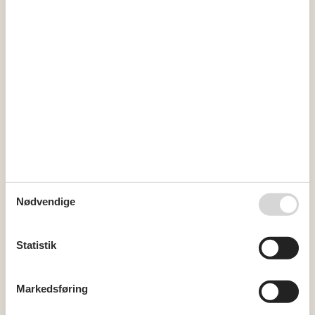
40
1
2
3
4
41
5
6
7
8
9
10
11
42
12
13
14
15
16
17
18
43
19
20
21
22
23
24
25
44
26
27
28
29
30
31
45
Ledig
Optaget
Ankomst mulig
Varighed
Nødvendige
Statistik
Vores gæsteanmeldelser
3,7
Markedsføring
7 OVERNATNINGER
Fra
DKK
2.843,-