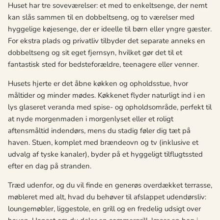
Huset har tre soveværelser: et med to enkeltsenge, der nemt
kan slås sammen til en dobbeltseng, og to værelser med
hyggelige køjesenge, der er ideelle til børn eller yngre gæster.
For ekstra plads og privatliv tilbyder det separate anneks en
dobbeltseng og sit eget fjernsyn, hvilket gør det til et
fantastisk sted for bedsteforældre, teenagere eller venner.
Husets hjerte er det åbne køkken og opholdsstue, hvor
måltider og minder mødes. Køkkenet flyder naturligt ind i en
lys glaseret veranda med spise- og opholdsområde, perfekt til
at nyde morgenmaden i morgenlyset eller et roligt
aftensmåltid indendørs, mens du stadig føler dig tæt på
haven. Stuen, komplet med brændeovn og tv (inklusive et
udvalg af tyske kanaler), byder på et hyggeligt tilflugtssted
efter en dag på stranden.
Træd udenfor, og du vil finde en generøs overdækket terrasse,
møbleret med alt, hvad du behøver til afslappet udendørsliv:
loungemøbler, liggestole, en grill og en fredelig udsigt over