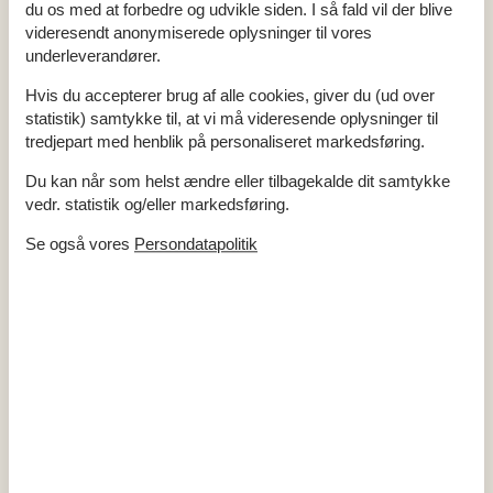
du os med at forbedre og udvikle siden. I så fald vil der blive
Badeværelse
videresendt anonymiserede oplysninger til vores
Bruser
underleverandører.
Håndvask
WC
Hvis du accepterer brug af alle cookies, giver du (ud over
Diverse
statistik) samtykke til, at vi må videresende oplysninger til
Antal badeværelser
1
tredjepart med henblik på personaliseret markedsføring.
Antal soveværelser
4
Boligareal
55 m²
Du kan når som helst ændre eller tilbagekalde dit samtykke
Byggeår
1961
vedr. statistik og/eller markedsføring.
Højhastighedsinternet
Ikke ryger
Se også vores
Persondatapolitik
Internet
Lukket terrasse
Nationalt tv
Renoveret
2005
Indendørs
Internetadgang
Parabol
Pejs / brændeovn
TV
2
Tørretumbler
Vaskemaskine
Køkken