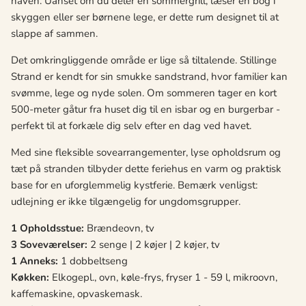
haven. Uanset om du deler en sommergrill, læser en bog i
skyggen eller ser børnene lege, er dette rum designet til at
slappe af sammen.
Det omkringliggende område er lige så tiltalende. Stillinge
Strand er kendt for sin smukke sandstrand, hvor familier kan
svømme, lege og nyde solen. Om sommeren tager en kort
500-meter gåtur fra huset dig til en isbar og en burgerbar -
perfekt til at forkæle dig selv efter en dag ved havet.
Med sine fleksible sovearrangementer, lyse opholdsrum og
tæt på stranden tilbyder dette feriehus en varm og praktisk
base for en uforglemmelig kystferie. Bemærk venligst:
udlejning er ikke tilgængelig for ungdomsgrupper.
1 Opholdsstue:
Brændeovn, tv
3 Soveværelser:
2 senge | 2 køjer | 2 køjer, tv
1 Anneks:
1 dobbeltseng
Køkken:
Elkogepl., ovn, køle-frys, fryser 1 - 59 l, mikroovn,
kaffemaskine, opvaskemask.