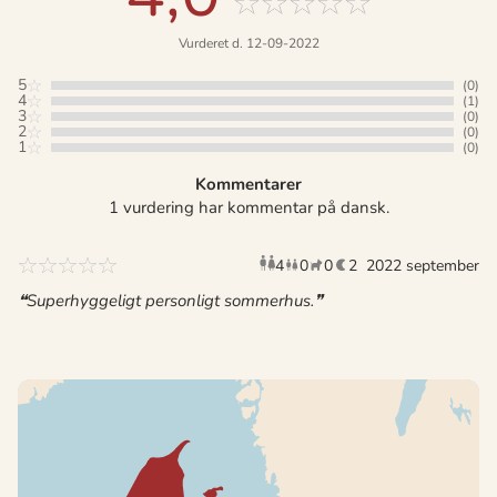
Vurderet d. 12-09-2022
5
(0)
4
(1)
3
(0)
2
(0)
1
(0)
Kommentarer
1 vurdering har kommentar på dansk.
4
0
0
2
2022 september
voksne
børn
husdyr
overnat
Superhyggeligt personligt sommerhus.