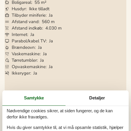
Boligareal
55 m²
Husdyr
Ikke tilladt
Tilbyder miniferie
Ja
Afstand vand
560 m
Afstand indkøb
4.030 m
Internet
Ja
Parabol/kabel TV
Ja
Brændeovn
Ja
Vaskemaskine
Ja
Tørretumbler
Ja
Opvaskemaskine
Ja
Ikkeryger
Ja
Alle faciliteter
Samtykke
Detaljer
Afstand
Nødvendige cookies sikrer, at siden fungerer, og de kan
Indkøb
4 km
Kyst
560 m
derfor ikke fravælges.
Restaurant
500 m
Hvis du giver samtykke til, at vi må opsamle statistik, hjælper
Bad