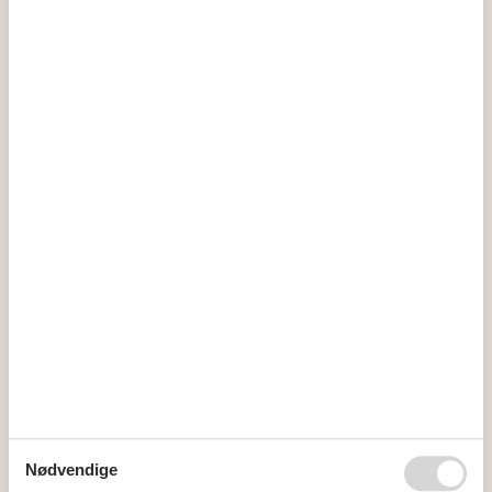
Kalender
Ankomst
august 2026
ma
ti
on
to
fr
lø
sø
31
1
2
32
3
4
5
6
7
8
9
33
10
11
12
13
14
15
16
34
17
18
19
20
21
22
23
35
24
25
26
27
28
29
30
36
31
september 2026
Nødvendige
ma
ti
on
to
fr
lø
sø