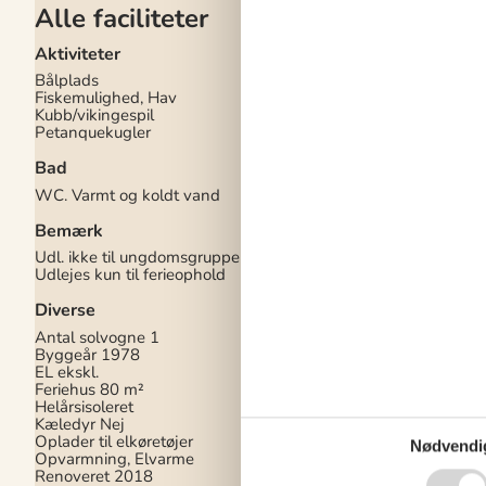
Alle faciliteter
Aktiviteter
El artikler
Bålplads
1 DVD
Fiskemulighed, Hav
2 TV
Kubb/vikingespil
Chromecast
Petanquekugler
Internet (trådløst)
Smart TV
Bad
Strygejern
WC. Varmt og koldt vand
I nærheden
Bemærk
Afs. til nærmeste va
1,4 km
Udl. ikke til ungdomsgrupper
Afstand til fiskemuli
Udlejes kun til ferieophold
Afstand til indkøb
1 
Golfbane
7 km
Diverse
Nærmeste by
6 km
Nærmeste restaurant
Antal solvogne
1
Byggeår
1978
Indendørs
EL ekskl.
Feriehus
80 m²
Brændeovn
Helårsisoleret
Delvis gulvvarme
Kæledyr Nej
Røgalarm
Oplader til elkøretøjer
Nødvendi
Opvarmning, Elvarme
Indendørs aktiv.
Renoveret
2018