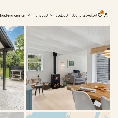
0
rhus
Find emnenr.
Miniferie
Last Minute
Destinationer
Gavekort