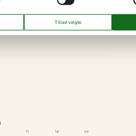
6
fr
lø
sø