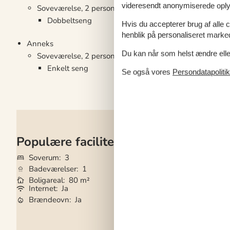
videresendt anonymiserede oplys
Soveværelse, 2 personer
Dobbeltseng
Hvis du accepterer brug af alle c
henblik på personaliseret marke
Anneks
Du kan når som helst ændre eller
Soveværelse, 2 personer
Enkelt seng
Se også vores
Persondatapolitik
Populære faciliteter
Soverum
3
Grundareal
1.23
Badeværelser
1
Husdyr
Ikke tilla
Boligareal
80 m²
Tilbyder miniferie
Internet
Ja
Gode fiskeforhold
Brændeovn
Ja
Opvaskemaskine