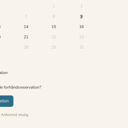
1
2
7
8
9
3
14
15
16
0
21
22
23
7
28
29
30
ation
de forhåndsreservation?
ation
Ankomst mulig