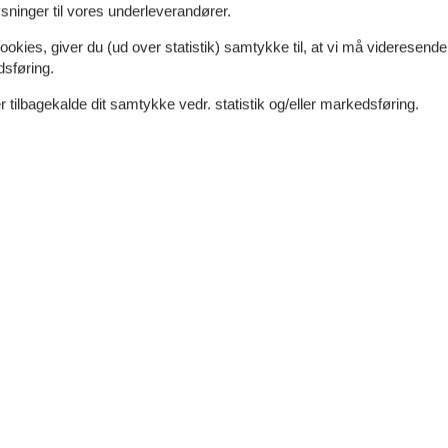
ninger til vores underleverandører.
ookies, giver du (ud over statistik) samtykke til, at vi må videresende
dsføring.
 tilbagekalde dit samtykke vedr. statistik og/eller markedsføring.
4 m²
Afstand vand
1.400 m
dt
Afstand indkøb
1 km
Ja
Ja
Ikkeryger
Ja
Ja
Ladestander til elbil
Ja