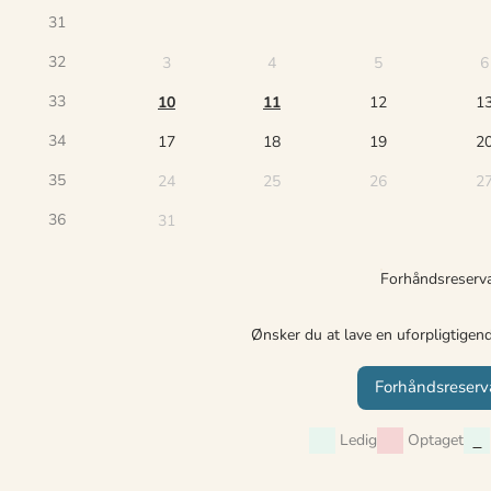
31
32
3
4
5
6
33
10
11
12
1
34
17
18
19
2
35
24
25
26
2
36
31
Forhåndsreserv
Ønsker du at lave en uforpligtigen
Forhåndsreserv
Ledig
Optaget