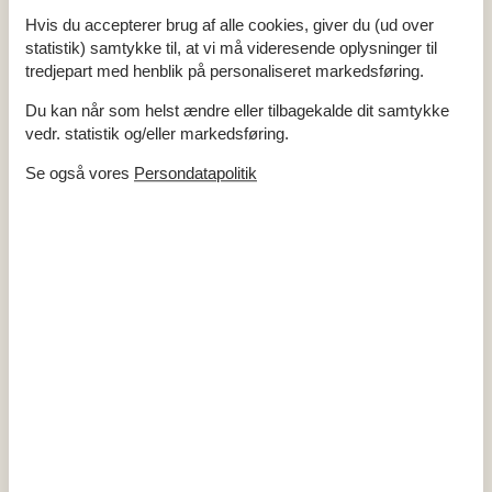
Nærmeste by
33,3 km
Nærmeste restaurant
5,3 km
Hvis du accepterer brug af alle cookies, giver du (ud over
statistik) samtykke til, at vi må videresende oplysninger til
Indendørs
tredjepart med henblik på personaliseret markedsføring.
Brændeovn
Gulvvarme på badeværelset
Du kan når som helst ændre eller tilbagekalde dit samtykke
Klimaanlæg
vedr. statistik og/eller markedsføring.
Koncepter
Se også vores
Persondatapolitik
Energispare hus
Kvalitetshavemøbler
Røgfrit hus
Tæt på havet
Økoophold
Køkken
El-komfur
Emhætte
Frostboks
10 l
Kaffemaskine
Køkkenet har v/k vand
Køleskab
Opvaskemaskine
Udendørs
Gratis p-plads på grunden
2