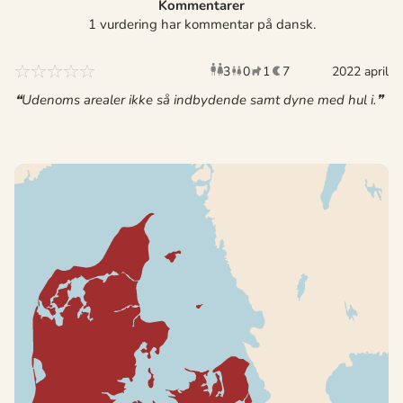
Kommentarer
1 vurdering har kommentar på dansk.
3
0
1
7
voksne
børn
2022 april
husdyr
overnat
Udenoms arealer ikke så indbydende samt dyne med hul i.