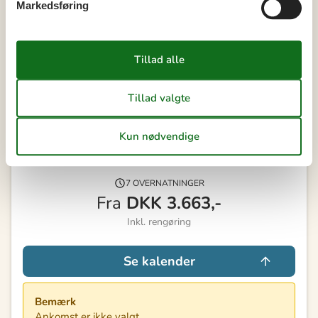
Markedsføring
41
Ledig
Optaget
Ankomst mulig
Varighed
Vores gæsteanmeldelser
4,0
7 OVERNATNINGER
Fra
DKK
3.663,-
Inkl. rengøring
Se kalender
Bemærk
Ankomst er ikke valgt.