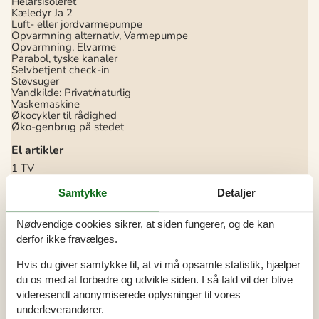
Helårsisoleret
Kæledyr Ja
2
Luft- eller jordvarmepumpe
Opvarmning alternativ, Varmepumpe
Opvarmning, Elvarme
Parabol, tyske kanaler
Selvbetjent check-in
Støvsuger
Vandkilde: Privat/naturlig
Vaskemaskine
Økocykler til rådighed
Øko-genbrug på stedet
El artikler
1 TV
DK-DR1
Internet (trådløst)
Samtykke
Detaljer
Radio
I nærheden
Nødvendige cookies sikrer, at siden fungerer, og de kan
derfor ikke fravælges.
Afs. til nærmeste vand/badning
300 m
Afstand til fiskemulighed
500 m
Hvis du giver samtykke til, at vi må opsamle statistik, hjælper
Afstand til indkøb
4 km
Butik med dyrefoder
4,5 km
du os med at forbedre og udvikle siden. I så fald vil der blive
Dyrlæge
20,5 km
videresendt anonymiserede oplysninger til vores
Hundeskov
5,5 km
underleverandører.
Hundestrand
400 m