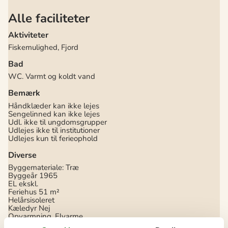
Alle faciliteter
Aktiviteter
Fiskemulighed, Fjord
Bad
WC. Varmt og koldt vand
Bemærk
Håndklæder kan ikke lejes
Sengelinned kan ikke lejes
Udl. ikke til ungdomsgrupper
Udlejes ikke til institutioner
Udlejes kun til ferieophold
Diverse
Byggemateriale: Træ
Byggeår
1965
EL ekskl.
Feriehus
51 m²
Helårsisoleret
Kæledyr Nej
Opvarmning, Elvarme
Selvbetjent check-in