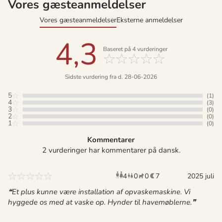
Vores gæsteanmeldelser
Vores gæsteanmeldelser
Eksterne anmeldelser
4,3
Baseret på
4
vurderinger
Sidste vurdering fra d. 28-06-2026
5
(1)
4
(3)
3
(0)
2
(0)
1
(0)
Kommentarer
2 vurderinger har kommentarer på dansk.
4
0
0
7
voksne
børn
husdyr
2025 juli
overnat
Et plus kunne være installation af opvaskemaskine. Vi
hyggede os med at vaske op. Hynder til havemøblerne.