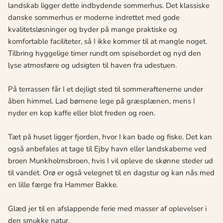
landskab ligger dette indbydende sommerhus. Det klassiske
danske sommerhus er moderne indrettet med gode
kvalitetsløsninger og byder på mange praktiske og
komfortable faciliteter, så I ikke kommer til at mangle noget.
Tilbring hyggelige timer rundt om spisebordet og nyd den
lyse atmosfære og udsigten til haven fra udestuen.
På terrassen får I et dejligt sted til sommeraftenerne under
åben himmel. Lad børnene lege på græsplænen, mens I
nyder en kop kaffe eller blot freden og roen.
Tæt på huset ligger fjorden, hvor I kan bade og fiske. Det kan
også anbefales at tage til Ejby havn eller landskaberne ved
broen Munkholmsbroen, hvis I vil opleve de skønne steder ud
til vandet. Orø er også velegnet til en dagstur og kan nås med
en lille færge fra Hammer Bakke.
Glæd jer til en afslappende ferie med masser af oplevelser i
den smukke natur.