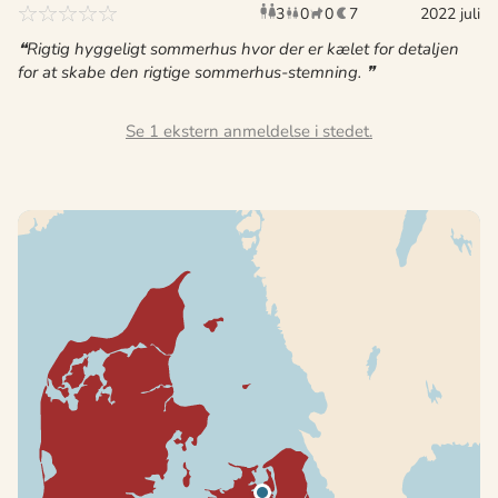
3
0
0
7
voksne
børn
husdyr
2022 juli
overnat
Rigtig hyggeligt sommerhus hvor der er kælet for detaljen
for at skabe den rigtige sommerhus-stemning.
Se 1 ekstern anmeldelse i stedet.