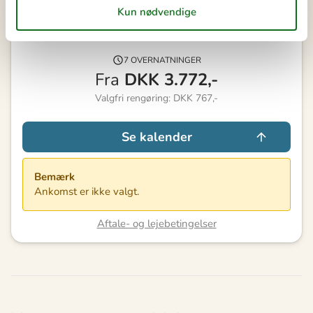
Vores gæsteanmeldelser
4,3
7 OVERNATNINGER
Fra
DKK
3.772,-
Valgfri rengøring: DKK 767,-
Se kalender
Bemærk
Ankomst er ikke valgt.
Aftale- og lejebetingelser