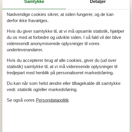
Samtykke
Detaljer
Støvsuger
Tørretumbler
Vand inkl.
Nødvendige cookies sikrer, at siden fungerer, og de kan
Vaskemaskine
derfor ikke fravælges.
El artikler
Hvis du giver samtykke til, at vi må opsamle statistik, hjælper
2 TV
du os med at forbedre og udvikle siden. I så fald vil der blive
DK-DR1
Hårtørrer
videresendt anonymiserede oplysninger til vores
Internet (trådløst)
underleverandører.
Smart TV
Strygejern
Hvis du accepterer brug af alle cookies, giver du (ud over
statistik) samtykke til, at vi må videresende oplysninger til
I nærheden
tredjepart med henblik på personaliseret markedsføring.
Afs. til nærmeste vand/badning
600 m
Afstand lufthavn CPH
64 km
Du kan når som helst ændre eller tilbagekalde dit samtykke
Afstand til fiskemulighed
600 m
Afstand til indkøb
3,9 km
vedr. statistik og/eller markedsføring.
Nærmeste by
4,4 km
Nærmeste restaurant
4,4 km
Se også vores
Persondatapolitik
Indendørs
Gulvvarme på badeværelset
Pilleovn
Røgalarm