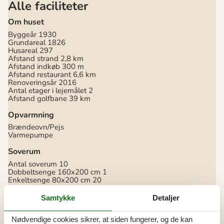
Alle faciliteter
Om huset
Byggeår
1930
Grundareal
1826
Husareal
297
Afstand strand
2,8 km
Afstand indkøb
300 m
Afstand restaurant
6,6 km
Renoveringsår
2016
Antal etager i lejemålet
2
Afstand golfbane
39 km
Opvarmning
Brændeovn/Pejs
Varmepumpe
Soverum
Antal soverum
10
Dobbeltsenge 160x200 cm
1
Enkeltsenge 80x200 cm
20
Køkken
Samtykke
Detaljer
Opvaskemaskine
Mikrobølgeovn
Nødvendige cookies sikrer, at siden fungerer, og de kan