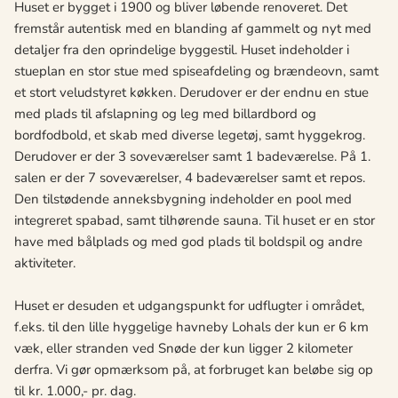
Huset er bygget i 1900 og bliver løbende renoveret. Det
fremstår autentisk med en blanding af gammelt og nyt med
detaljer fra den oprindelige byggestil. Huset indeholder i
stueplan en stor stue med spiseafdeling og brændeovn, samt
et stort veludstyret køkken. Derudover er der endnu en stue
med plads til afslapning og leg med billardbord og
bordfodbold, et skab med diverse legetøj, samt hyggekrog.
Derudover er der 3 soveværelser samt 1 badeværelse. På 1.
salen er der 7 soveværelser, 4 badeværelser samt et repos.
Den tilstødende anneksbygning indeholder en pool med
integreret spabad, samt tilhørende sauna. Til huset er en stor
have med bålplads og med god plads til boldspil og andre
aktiviteter.
Huset er desuden et udgangspunkt for udflugter i området,
f.eks. til den lille hyggelige havneby Lohals der kun er 6 km
væk, eller stranden ved Snøde der kun ligger 2 kilometer
derfra. Vi gør opmærksom på, at forbruget kan beløbe sig op
til kr. 1.000,- pr. dag.