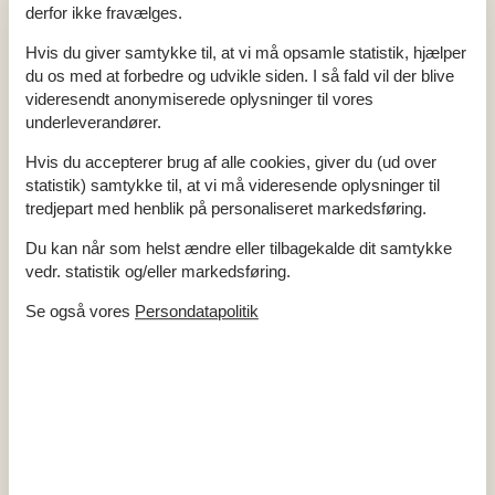
Fryser (liter)
100
derfor ikke fravælges.
Kaffemaskine - filter
Komfur - keramisk
Elkedel
Hvis du giver samtykke til, at vi må opsamle statistik, hjælper
Emhætte
du os med at forbedre og udvikle siden. I så fald vil der blive
Industriovn
2
videresendt anonymiserede oplysninger til vores
Køleskab med frys
200
underleverandører.
Antal opvaskemaskiner
2
Antal elkedler
3
Antal emhætter
2
Hvis du accepterer brug af alle cookies, giver du (ud over
Antal komfurer
2
statistik) samtykke til, at vi må videresende oplysninger til
Antal ovne
2
tredjepart med henblik på personaliseret markedsføring.
Antal kaffemaskiner
2
Antal kogeplader
2
Antal frysere
1
Du kan når som helst ændre eller tilbagekalde dit samtykke
vedr. statistik og/eller markedsføring.
Badeværelse
WC
5
Se også vores
Persondatapolitik
Antal badeværelser
5
Sauna
Swimmingpool - indendørs
Standvandsspa
Brusekabine
6
Multimedier
Radio
CD