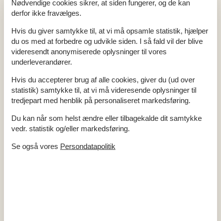
Vand inkl.
Nødvendige cookies sikrer, at siden fungerer, og de kan
Vaskemaskine
derfor ikke fravælges.
El artikler
Hvis du giver samtykke til, at vi må opsamle statistik, hjælper
1 TV
du os med at forbedre og udvikle siden. I så fald vil der blive
DK-DR1/TV2
Internet (trådløst)
videresendt anonymiserede oplysninger til vores
underleverandører.
I nærheden
Hvis du accepterer brug af alle cookies, giver du (ud over
Afs. til nærmeste vand/badning
150 m
Afstand til fiskemulighed
150 m
statistik) samtykke til, at vi må videresende oplysninger til
Afstand til indkøb
1,2 km
tredjepart med henblik på personaliseret markedsføring.
Golfbane
2,8 km
Nærmeste by
2,5 km
Du kan når som helst ændre eller tilbagekalde dit samtykke
Nærmeste restaurant
650 m
Svømmehal
700 m
vedr. statistik og/eller markedsføring.
Indendørs
Se også vores
Persondatapolitik
Brændeovn
Delvis gulvvarme
Røgalarm
Koncepter
Røgfrit hus
Tæt på havet