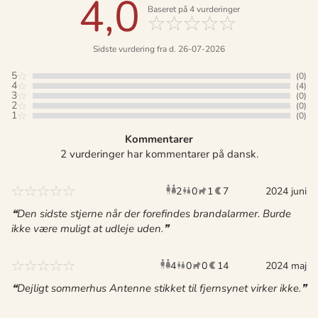
4,0
Baseret på
4
vurderinger
Sidste vurdering fra d. 26-07-2026
5
(0)
4
(4)
3
(0)
2
(0)
1
(0)
Kommentarer
2 vurderinger har kommentarer på dansk.
2
0
1
7
voksne
børn
2024 juni
husdyr
overnat
Den sidste stjerne når der forefindes brandalarmer. Burde
ikke være muligt at udleje uden.
4
0
0
14
voksne
børn
husdyr
2024 maj
overnatn
Dejligt sommerhus Antenne stikket til fjernsynet virker ikke.