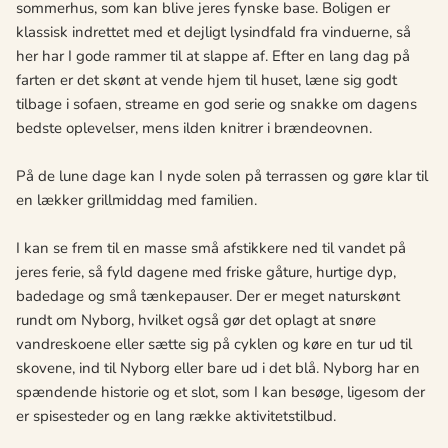
sommerhus, som kan blive jeres fynske base. Boligen er
klassisk indrettet med et dejligt lysindfald fra vinduerne, så
her har I gode rammer til at slappe af. Efter en lang dag på
farten er det skønt at vende hjem til huset, læne sig godt
tilbage i sofaen, streame en god serie og snakke om dagens
bedste oplevelser, mens ilden knitrer i brændeovnen.
På de lune dage kan I nyde solen på terrassen og gøre klar til
en lækker grillmiddag med familien.
I kan se frem til en masse små afstikkere ned til vandet på
jeres ferie, så fyld dagene med friske gåture, hurtige dyp,
badedage og små tænkepauser. Der er meget naturskønt
rundt om Nyborg, hvilket også gør det oplagt at snøre
vandreskoene eller sætte sig på cyklen og køre en tur ud til
skovene, ind til Nyborg eller bare ud i det blå. Nyborg har en
spændende historie og et slot, som I kan besøge, ligesom der
er spisesteder og en lang række aktivitetstilbud.