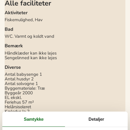
Alle faciliteter
Aktiviteter
Fiskemulighed, Hav
Bad
WC. Varmt og koldt vand
Bemærk
Håndklæder kan ikke lejes
Sengelinned kan ikke lejes
Diverse
Antal babysenge
1
Antal husdyr
2
Antal solvogne
1
Byggemateriale: Træ
Byggeår
2000
EL ekskl.
Feriehus
57 m²
Helårsisoleret
Kæledyr Ja
2
Selvbetjent check-in
Samtykke
Detaljer
Støvsuger
Tysk TV