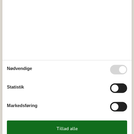
Ankomst
september 2026
ma
ti
on
to
fr
lø
sø
36
1
2
3
4
5
6
37
7
8
9
10
11
12
13
Nødvendige
38
14
15
16
17
18
19
20
39
21
22
23
24
25
26
27
Statistik
40
28
29
30
41
Markedsføring
oktober 2026
ma
ti
on
to
fr
lø
sø