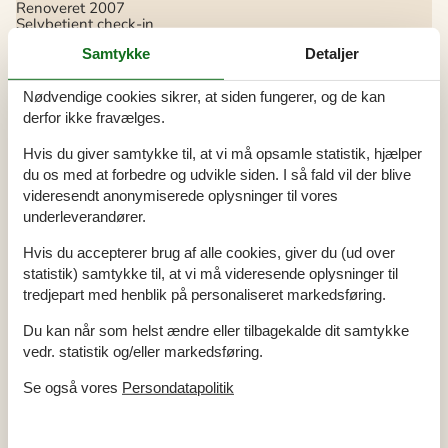
Renoveret
2007
Selvbetjent check-in
Støvsuger
Samtykke
Detaljer
Tørretumbler
Vand inkl.
Vandkilde: Privat/naturlig
Nødvendige cookies sikrer, at siden fungerer, og de kan
Vaskemaskine
derfor ikke fravælges.
Øko-genbrug på stedet
El artikler
Hvis du giver samtykke til, at vi må opsamle statistik, hjælper
du os med at forbedre og udvikle siden. I så fald vil der blive
1 DVD
1 TV
videresendt anonymiserede oplysninger til vores
DK-DR1/TV2
underleverandører.
Internet (trådløst)
Stereoanlæg og CD
Hvis du accepterer brug af alle cookies, giver du (ud over
I nærheden
statistik) samtykke til, at vi må videresende oplysninger til
tredjepart med henblik på personaliseret markedsføring.
Afmærket cykelsti 0-5 km
200 m
Afmærket cykelsti 5-10 km
200 m
Afmærket cykelsti min. 10 km
200 m
Du kan når som helst ændre eller tilbagekalde dit samtykke
Afmærket vandresti 0-5 km
300 m
vedr. statistik og/eller markedsføring.
Afmærket vandresti 5-10 km
300 m
Afmærket vandresti min. 10 km
300 m
Se også vores
Persondatapolitik
Afs. til nærmeste vand/badning
350 m
Afstand til indkøb
2 km
Butik med dyrefoder
3 km
Dyrlæge
15 km