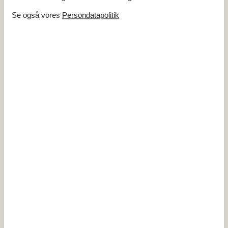
venner.
Se også vores
Persondatapolitik
Om
Allinge