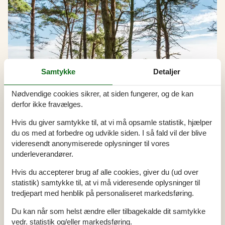
Samtykke
Detaljer
Nødvendige cookies sikrer, at siden fungerer, og de kan
derfor ikke fravælges.
Hvis du giver samtykke til, at vi må opsamle statistik, hjælper
du os med at forbedre og udvikle siden. I så fald vil der blive
videresendt anonymiserede oplysninger til vores
underleverandører.
Hvis du accepterer brug af alle cookies, giver du (ud over
Udlejning af sommerhuse i Balka
statistik) samtykke til, at vi må videresende oplysninger til
Sommerhusferien i Balka byder på idylliske stunder, hvor man kan
tredjepart med henblik på personaliseret markedsføring.
nyde den fredfyldte atmosfære og den betagende natur. Her kan
man slappe af på den skønneste strand, tage på opdagelse i de
Du kan når som helst ændre eller tilbagekalde dit samtykke
maleriske omgivelser og skabe minder for livet med familie og
vedr. statistik og/eller markedsføring.