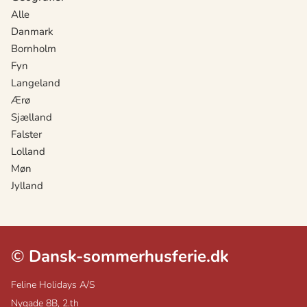
Alle
Danmark
Bornholm
Fyn
Langeland
Ærø
Sjælland
Falster
Lolland
Møn
Jylland
©
Dansk-sommerhusferie.dk
Feline Holidays A/S
Nygade 8B, 2.th