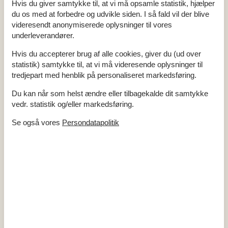
Hvis du giver samtykke til, at vi må opsamle statistik, hjælper
En sommerhusferie i Blokhus er essensen af dansk hygge, hvor
du os med at forbedre og udvikle siden. I så fald vil der blive
man kan nyde samværet med nære i lyset fra de lange
videresendt anonymiserede oplysninger til vores
sommerdage, omsluttet af ro og natur. De omkringliggende stier
underleverandører.
gennem klitterne og langs strandkanten tilbyder fredfyldte gåture,
hvor hver udsigt over det brusende Vesterhav er en naturoplevelse
Hvis du accepterer brug af alle cookies, giver du (ud over
i sig selv.
statistik) samtykke til, at vi må videresende oplysninger til
tredjepart med henblik på personaliseret markedsføring.
Om
Nordjylland
Du kan når som helst ændre eller tilbagekalde dit samtykke
vedr. statistik og/eller markedsføring.
Se også vores
Persondatapolitik