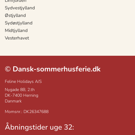
Limfjorden
Sydvestjylland
Østjylland
Sydøstjylland
Midtjylland
Vesterhavet
©
Dansk-sommerhusferie.dk
Feline Holidays A/S
Nygade 8B, 2.th
DK-7400
Herning
Danmark
Momsnr.: DK26347688
Åbningstider uge 32: