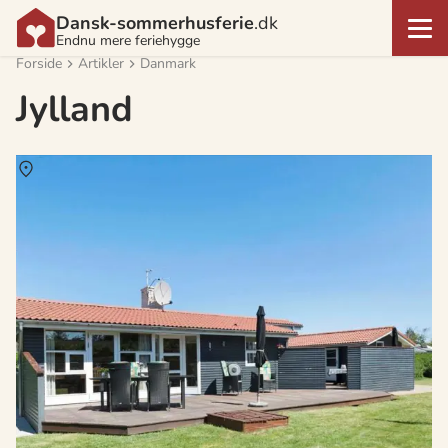
Dansk-sommerhusferie
.dk
Endnu mere feriehygge
Forside
Artikler
Danmark
Jylland
Om
Hune