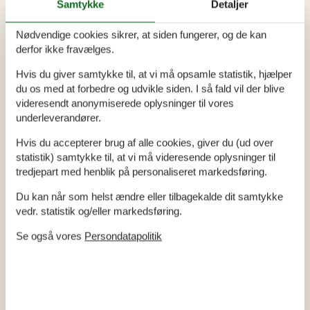
Samtykke
Detaljer
sig gennem landskabet. Et besøg i Det Grå Fyr - Center for
Trækfugle tilbyder fascinerende indsigter i fuglenes træk og
Nødvendige cookies sikrer, at siden fungerer, og de kan
er en lærerig oplevelse for både børn og voksne. Skagen er
derfor ikke fravælges.
ikke kun en genvej til afslapning og naturskønne oplevelser
Hvis du giver samtykke til, at vi må opsamle statistik, hjælper
men også en portal til at forstå Danmarks kunstneriske og
du os med at forbedre og udvikle siden. I så fald vil der blive
maritime historie. Hver seværdighed I besøger, fra de
videresendt anonymiserede oplysninger til vores
historiske hjem til de imponerende naturområder, fortæller en
underleverandører.
del af historien om dette unikke hjørne af Danmark, hvilket
Hvis du accepterer brug af alle cookies, giver du (ud over
gør jeres ferie både berigende og mindeværdig.
statistik) samtykke til, at vi må videresende oplysninger til
tredjepart med henblik på personaliseret markedsføring.
Hygge, samvær og fælles oplevelser
Du kan når som helst ændre eller tilbagekalde dit samtykke
En ferie i Skagen i uge 42 er en perfekt mulighed for jer som
vedr. statistik og/eller markedsføring.
familie til at styrke båndene gennem fælles oplevelser og
Se også vores
Persondatapolitik
skabe minder, der varer livet ud. Tage på opdagelse i Skagens
smukke natur, fra de gule sandstrande til de maleriske
skovområder, hvor I kan nyde efterårets farvespil sammen. At
gå lange ture, samle skaller ved stranden eller udforske
byens kunst og kultur sammen, bidrager til en følelse af