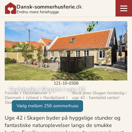
Dansk-sommerhusferie
.dk
Endnu mere feriehygge
121-10-0308
Feriebolig i Skagen i uge 42
Forside
Destinationer
Book jeres Skagen feriebolig i
Danmark
Jylland
Nordjylland
uge 42 - familietid venter!
Skagen
Vælg mellem 256 sommerhuse
Uge 42 i Skagen byder på hyggelige stunder og
fantastiske naturoplevelser langs de smukke