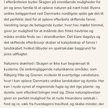
I efterårsferien byder Skagen på enestående muligheder for
jer og jeres familie til at opleve naturen på nært hold. Byens
unikke beliggenhed ved Danmarks nordligste spids gør det til
det perfekte sted for at opleve efterårets skiftende farver.
Vandring langs de betagende kyster, hvor hav møder himmel,
giver jer mulighed for at indånde den friske havbrise og
måske endda finde rav i strandkanten. Det klare dagslys og
det skiftende efterårsvejr skaber et kalejdoskop af farver i
landskabet, hvilket tilbyder en spektakulær baggrund for
jeres udflugter.
Naturens skønhed i Skagen er ikke kun begrænset til
kysterne. De omkringliggende naturskønne områder, som
Råbjerg Mile og Grenen, inviterer til eventyrlige vandreture,
hvor I kan opleve Danmarks unikke landskaber og dyreliv. Her
kan I nyde synet af migrerende fugle og det rige plante- og
dyreliv, som efteråret bringer med sig. Disse naturoplevelser
giver en perfekt mulighed for at nyde hinandens selskab i
fred og ro, væk fra hverdagens travlhed, og skabe minder, der