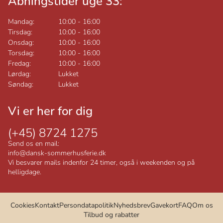
Åbningstider uge 33:
Mandag:
10:00
-
16:00
Tirsdag:
10:00
-
16:00
Onsdag:
10:00
-
16:00
Torsdag:
10:00
-
16:00
Fredag:
10:00
-
16:00
Lørdag:
Lukket
Søndag:
Lukket
Vi er her for dig
(+45) 8724 1275
Send os en mail:
info@dansk-sommerhusferie.dk
Vi besvarer mails indenfor 24 timer, også i weekenden og på
helligdage.
Cookies
Kontakt
Persondatapolitik
Nyhedsbrev
Gavekort
FAQ
Om os
Tilbud og rabatter