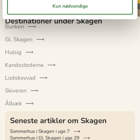
afslapning og kvalitetstid med familie
kyststrækninger, hvor det u
og venner.
og de rolige omgivelser ska
perfekte rammer for vinterli
Destinationer under Skagen
vandreture og afslapning i 
Bunken
storslåede ro.
Gl. Skagen
Hulsig
Kandestederne
Lodskovvad
Skiveren
Ålbæk
Seneste artikler om Skagen
Sommerhus i Skagen i uge 7
Sommerhus i Gl. Skagen i uge 29