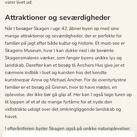
varer livet ud.
Attraktioner og seværdigheder
Når I besøger Skagen i uge 42, åbner byen op med sine
mange attraktioner og seværdigheder, der er perfekte for
familier på jagt efter både kultur og historie. Et must-see er
Skagens Museum, hvor I kan dykke ned i de berømte
Skagensmaleres værker, som fanger byens unikke lys og
landskab. Derefter kan et besøg til Anchers Hus give jer et
nærmere indblik i livet og kunsten hos det kendte
kunstnerpar Anna og Michael Ancher. For de eventyrlystne
familier er et besøg på Grenen, hvor to have mødes, en
oplevelse, der ikke bør gå glip af. Her kan I også tage turen op
til toppen af et af de mange fyrtårne for at nyde den
vidtstrakte udsigt over det omkringliggende landskab og
havet.
I efterårsferien byder Skagen også på unikke naturoplevelser,
hvor I kan udforske de mange vandre- og cykelstier, der snor