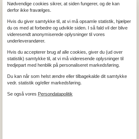
Nødvendige cookies sikrer, at siden fungerer, og de kan
omskiftelige hav. Denne aktivitet er ikke kun en rejse gennem
derfor ikke fravælges.
områdets maritime historie, men også en unik mulighed for at
se Skagen fra et anderledes perspektiv. I efterårsferien er
Hvis du giver samtykke til, at vi må opsamle statistik, hjælper
du os med at forbedre og udvikle siden. I så fald vil der blive
disse besøg en perfekt måde at kombinere læring med fysisk
videresendt anonymiserede oplysninger til vores
aktivitet, ikke kun hvilket gør jeres sommerhusferie til en
underleverandører.
genvej til afslapning, men også til en berigende oplevelse for
hele familien.
Hvis du accepterer brug af alle cookies, giver du (ud over
statistik) samtykke til, at vi må videresende oplysninger til
Hygge, samvær og fælles oplevelser
tredjepart med henblik på personaliseret markedsføring.
Du kan når som helst ændre eller tilbagekalde dit samtykke
At tilbringe jeres efterårsferie i et sommerhus i Skagen giver
vedr. statistik og/eller markedsføring.
en enestående mulighed for at styrke familiens bånd gennem
hygge og fælles oplevelser. Aftenerne kan tilbringes med
Se også vores
Persondatapolitik
brætspil, gode bøger eller simpelthen ved at dele historier og
planer for de kommende dages eventyr i det naturskønne
nordjyske landskab. Disse stunder, hvor I er samlet og
fokuserede på hinanden, fremmer en følelse af samhørighed
og glæde ved at være sammen.