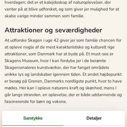
hverdagen; det er et kalejdoskop af naturoplevelser, der
venter på at blive udforsket, og som giver jer mulighed for at
skabe varige minder sammen som familie.
Attraktioner og seværdigheder
At udforske Skagen i uge 42 giver jer som familie chancen for
at opleve nogle af de mest karakteristiske og kulturelt rige
attraktioner, som Danmark har at byde på. Et must-see er
Skagens Museum, hvor I kan fordybe jer i de berømte
Skagensmaleres kunstværker, der har fanget områdets
unikke lys og landskaber igennem tiden. Et andet højdepunkt
er besøg på Grenen, Danmarks nordligste punkt, hvor to have
mødes. Her kan I opleve naturens kraft og skønhed, mens I
går langs stranden, en oplevelse, der er både uddannende og
fascinerende for børn og voksne.
Desuden tilbyder Skagen en række historiske fyrtårne, hvor I
Samtykke
Detaljer
kan tage turen op til toppen af et af de mange fyrtårne for at
nyde udsigten over de vidtstrakte landskaber og det