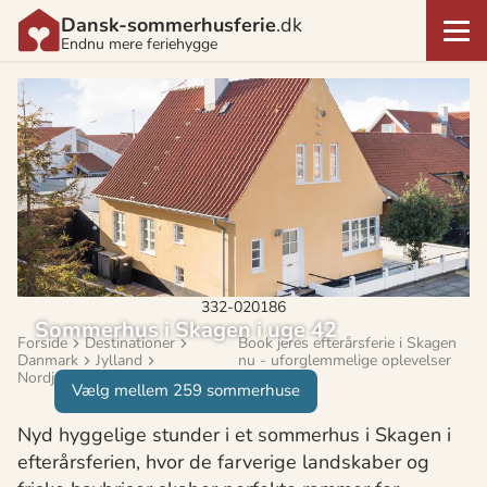
Dansk-sommerhusferie
.dk
Endnu mere feriehygge
332-020186
Sommerhus i Skagen i uge 42
Forside
Destinationer
Book jeres efterårsferie i Skagen
Danmark
Jylland
nu - uforglemmelige oplevelser
Nordjylland
Skagen
venter!
Vælg mellem 259 sommerhuse
Nyd hyggelige stunder i et sommerhus i Skagen i
efterårsferien, hvor de farverige landskaber og