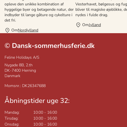
opleve den unikke kombination af
Vesterhavet, bølgesus og fu
hyggelige byer og betagende natur, der
bliver til magiske øjeblikke, d
indbyder til lange gåture og cykelture i
nydes i fulde drag.
det fri.
Om
Jylland
Om
Nordjylland
©
Dansk-sommerhusferie.dk
Feline Holidays A/S
Nygade 8B, 2.th
DK-7400
Herning
Danmark
Momsnr.: DK26347688
Åbningstider uge 32:
Mandag:
10:00
-
16:00
Tirsdag:
10:00
-
16:00
Onsdag:
10:00
-
16:00