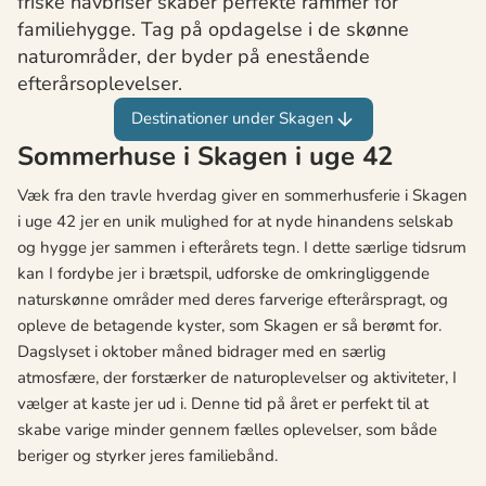
friske havbriser skaber perfekte rammer for
familiehygge. Tag på opdagelse i de skønne
naturområder, der byder på enestående
efterårsoplevelser.
Destinationer under Skagen
Sommerhuse i Skagen i uge 42
Væk fra den travle hverdag giver en sommerhusferie i Skagen
i uge 42 jer en unik mulighed for at nyde hinandens selskab
og hygge jer sammen i efterårets tegn. I dette særlige tidsrum
kan I fordybe jer i brætspil, udforske de omkringliggende
naturskønne områder med deres farverige efterårspragt, og
opleve de betagende kyster, som Skagen er så berømt for.
Dagslyset i oktober måned bidrager med en særlig
atmosfære, der forstærker de naturoplevelser og aktiviteter, I
vælger at kaste jer ud i. Denne tid på året er perfekt til at
skabe varige minder gennem fælles oplevelser, som både
beriger og styrker jeres familiebånd.