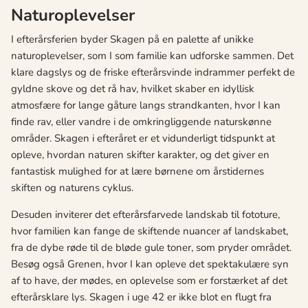
Naturoplevelser
I efterårsferien byder Skagen på en palette af unikke
naturoplevelser, som I som familie kan udforske sammen. Det
klare dagslys og de friske efterårsvinde indrammer perfekt de
gyldne skove og det rå hav, hvilket skaber en idyllisk
atmosfære for lange gåture langs strandkanten, hvor I kan
finde rav, eller vandre i de omkringliggende naturskønne
områder. Skagen i efteråret er et vidunderligt tidspunkt at
opleve, hvordan naturen skifter karakter, og det giver en
fantastisk mulighed for at lære børnene om årstidernes
skiften og naturens cyklus.
Desuden inviterer det efterårsfarvede landskab til fototure,
hvor familien kan fange de skiftende nuancer af landskabet,
fra de dybe røde til de bløde gule toner, som pryder området.
Besøg også Grenen, hvor I kan opleve det spektakulære syn
af to have, der mødes, en oplevelse som er forstærket af det
efterårsklare lys. Skagen i uge 42 er ikke blot en flugt fra