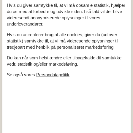
Hvis du giver samtykke til, at vi må opsamle statistik, hjælper
du os med at forbedre og udvikle siden. I så fald vil der blive
videresendt anonymiserede oplysninger til vores
underleverandører.
Hvis du accepterer brug af alle cookies, giver du (ud over
statistik) samtykke til, at vi må videresende oplysninger til
Udlejning af sommerhuse i Tejn
tredjepart med henblik på personaliseret markedsføring.
Sommerhusferie i Tejn på den nordøstlige del af Bornholm byder
Du kan når som helst ændre eller tilbagekalde dit samtykke
på enestående muligheder for at nyde roen og den smukke natur,
vedr. statistik og/eller markedsføring.
hvor I kan lade op og skabe minder for livet. De maleriske
omgivelser og den hyggelige atmosfære danner den perfekte
Se også vores
Persondatapolitik
ramme for afslappende dage fyldt med skønne naturoplevelser.
Om
Rø