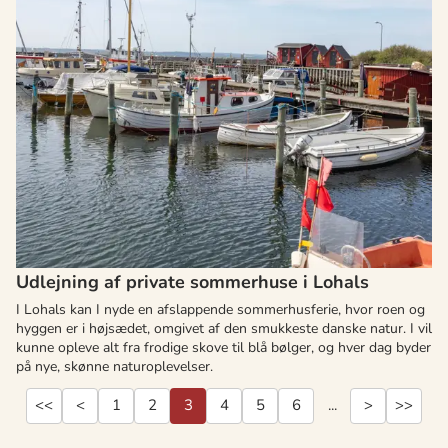
Udlejning af private sommerhuse i Lohals
I Lohals kan I nyde en afslappende sommerhusferie, hvor roen og
hyggen er i højsædet, omgivet af den smukkeste danske natur. I vil
kunne opleve alt fra frodige skove til blå bølger, og hver dag byder
på nye, skønne naturoplevelser.
<<
<
1
2
3
4
5
6
...
>
>>