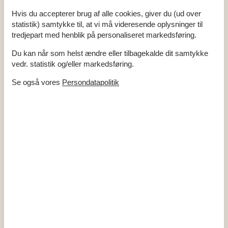
Hvis du accepterer brug af alle cookies, giver du (ud over
statistik) samtykke til, at vi må videresende oplysninger til
tredjepart med henblik på personaliseret markedsføring.
Du kan når som helst ændre eller tilbagekalde dit samtykke
vedr. statistik og/eller markedsføring.
Udlejning af sommerhuse i Tejn
Se også vores
Persondatapolitik
Sommerhusferie i Tejn på den nordøstlige del af Bornholm byder
på enestående muligheder for at nyde roen og den smukke natur,
hvor I kan lade op og skabe minder for livet. De maleriske
omgivelser og den hyggelige atmosfære danner den perfekte
ramme for afslappende dage fyldt med skønne naturoplevelser.
Om
Rø