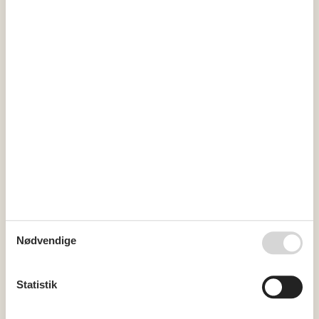
Nødvendige
Udlejning af sommerhuse i Vang
Statistik
En sommerhusferie i Vang byder på idylliske stunder, hvor man
kan nyde samværet med familie og venner omgivet af maleriske