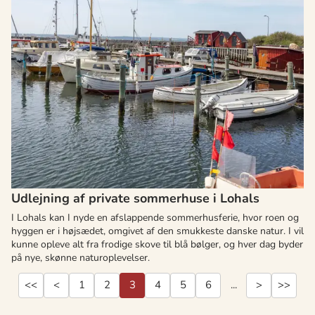
Udlejning af private sommerhuse i Lohals
I Lohals kan I nyde en afslappende sommerhusferie, hvor roen og
hyggen er i højsædet, omgivet af den smukkeste danske natur. I vil
kunne opleve alt fra frodige skove til blå bølger, og hver dag byder
på nye, skønne naturoplevelser.
<<
<
1
2
3
4
5
6
...
>
>>