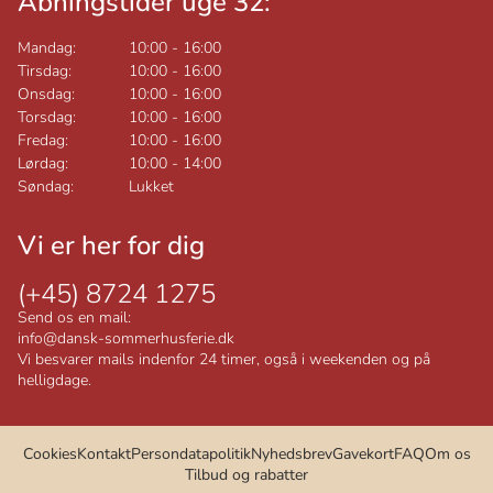
Åbningstider uge 32:
Mandag:
10:00
-
16:00
Tirsdag:
10:00
-
16:00
Onsdag:
10:00
-
16:00
Torsdag:
10:00
-
16:00
Fredag:
10:00
-
16:00
Lørdag:
10:00
-
14:00
Søndag:
Lukket
Vi er her for dig
(+45) 8724 1275
Send os en mail:
info@dansk-sommerhusferie.dk
Vi besvarer mails indenfor 24 timer, også i weekenden og på
helligdage.
Cookies
Kontakt
Persondatapolitik
Nyhedsbrev
Gavekort
FAQ
Om os
Tilbud og rabatter